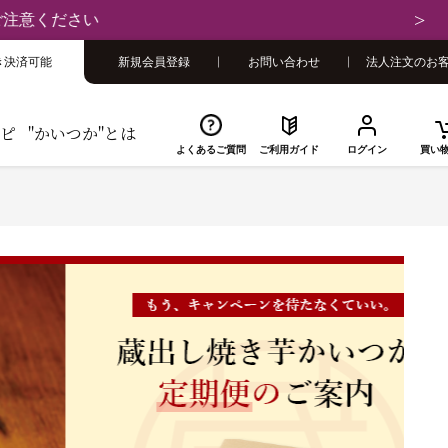
さい
き決済可能
新規会員登録
お問い合わせ
法人注文のお
ピ
"かいつか"とは
よくあるご質問
ご利用ガイド
ログイン
買い