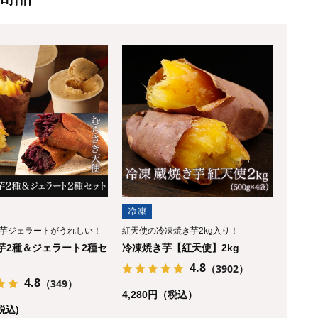
芋ジェラートがうれしい！
紅天使の冷凍焼き芋2kg入り！
芋2種＆ジェラート2種セ
冷凍焼き芋【紅天使】2kg
4.8
（3902）
4.8
（349）
4,280円（税込）
(税込)