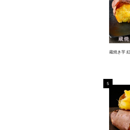
蔵焼き芋 
5