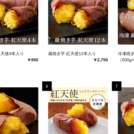
紅天使4本入り
蔵焼き芋 紅天使12本入り
冷凍焼き
￥950
￥2,750
（500g
6
7