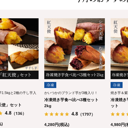
1.5kgと2種の干し芋入
かいつかのブランド芋が3種入り！
焼き芋＆紫
冷凍焼き芋食べ比べ3種セット
冷凍焼き
天使」セット
2kg
ット
4.8
（136）
4.8
（1797）
込)
4,280円(税込)
4,980円