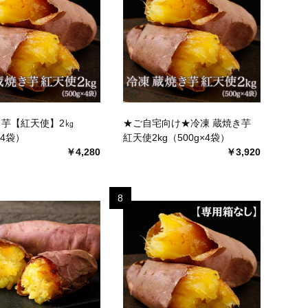
芋【紅天使】2㎏
★ご自宅向け★冷凍 蔵焼き芋
×4袋）
紅天使2kg（500g×4袋）
￥4,280
￥3,920
8