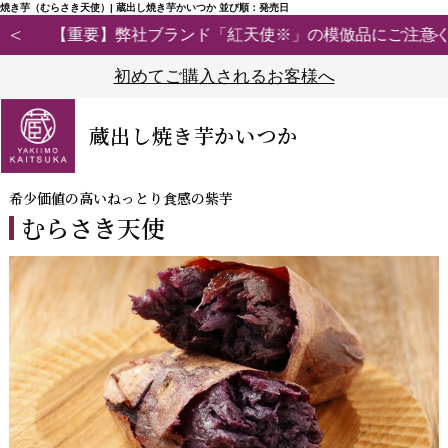
焼き芋（むらさき天使）| 蔵出し焼き芋かいつか 並び順：発売日
【重要】弊社ブランド「紅天使※」の模倣品にご注意ください
初めてご購入されるお客様へ
蔵出し焼き芋かいつか
希少価値の高いねっとり食感の紫芋
むらさき天使