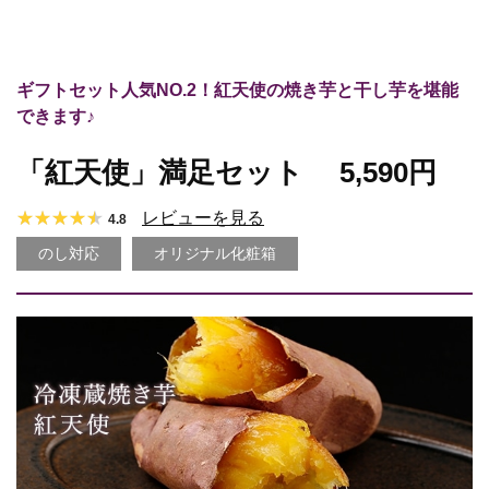
ギフトセット人気NO.2！紅天使の焼き芋と干し芋を堪能
できます♪
「紅天使」満足セット
5,590円
レビューを見る
4.8
のし対応
オリジナル化粧箱