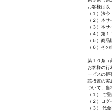
第９条（禁
お客様は以
（１）法令
（２）本サ
（３）本サ
（４）第１
（５）商品
（６）その
第１０条（
お客様の行
ービスの拒
該措置の実
ついて、当
（１） ご
（２）ログ
（３） 代