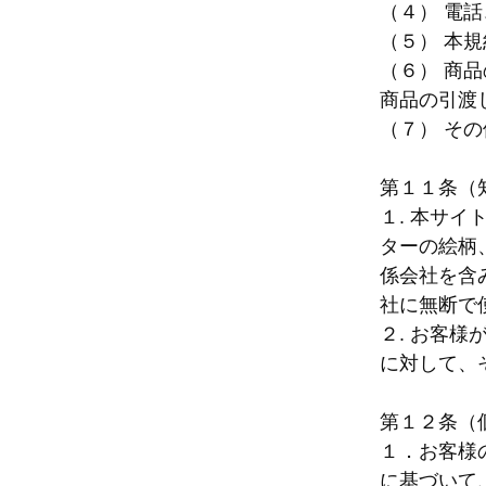
（４） 電
（５） 本
（６） 商
商品の引渡
（７） そ
第１１条（
１. 本サ
ターの絵柄
係会社を含
社に無断で
２. お客
に対して、
第１２条（
１．お客様の個
に基づいて