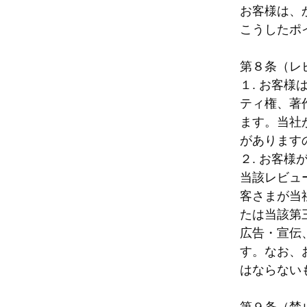
お客様は、
こうしたポ
第８条（レビ
１. お客
ティ権、著
ます。当社
があります
２. お客
当該レビュ
客さまが当
たは当該第
広告・宣伝
す。なお、
はならない