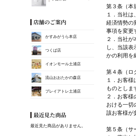
第３条（本
１．当社は
店舗のご案内
経済情勢の
事項を変更
かすみがうら本店
２．当社が
し、当該表
つくば店
かの利用を
イオンモール土浦店
第４条（ロ
流山おおたかの森店
１．お客様
ものとしま
プレイアトレ土浦店
２．お客様
おける一切
該お客様が
最近見た商品
最近見た商品がありません。
第５条（サ