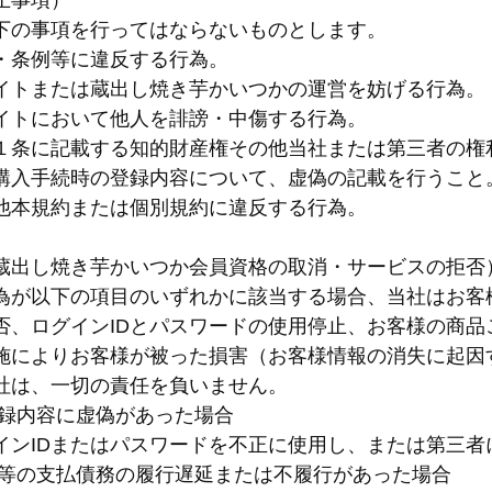
止事項）
下の事項を行ってはならないものとします。
・条例等に違反する行為。
イトまたは蔵出し焼き芋かいつかの運営を妨げる行為。
イトにおいて他人を誹謗・中傷する行為。
１条に記載する知的財産権その他当社または第三者の権
購入手続時の登録内容について、虚偽の記載を行うこと
他本規約または個別規約に違反する行為。
蔵出し焼き芋かいつか会員資格の取消・サービスの拒否
為が以下の項目のいずれかに該当する場合、当社はお客
否、ログインIDとパスワードの使用停止、お客様の商
施によりお客様が被った損害（お客様情報の消失に起因
社は、一切の責任を負いません。
登録内容に虚偽があった場合
インIDまたはパスワードを不正に使用し、または第三者
金等の支払債務の履行遅延または不履行があった場合