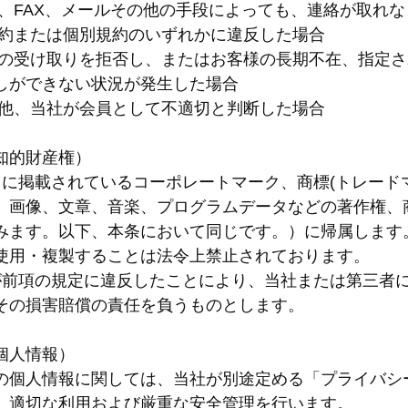
話、FAX、メールその他の手段によっても、連絡が取れ
規約または個別規約のいずれかに違反した場合
品の受け取りを拒否し、またはお客様の長期不在、指定
しができない状況が発生した場合
の他、当社が会員として不適切と判断した場合
知的財産権）
イトに掲載されているコーポレートマーク、商標(トレー
、画像、文章、音楽、プログラムデータなどの著作権、
みます。以下、本条において同じです。）に帰属します
使用・複製することは法令上禁止されております。
様が前項の規定に違反したことにより、当社または第三者
その損害賠償の責任を負うものとします。
個人情報）
人情報に関しては、当社が別途定める「プライバシーポリシー」（http
、適切な利用および厳重な安全管理を行います。