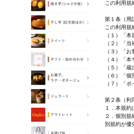
この利用規
第１条（用
この利用規
（１）「本
（２）「当
（３）「お
（４）「本
（５）「蔵
（６）「個
（７）「ポ
第２条（利
１．本規約
２．個別規
別規約が優