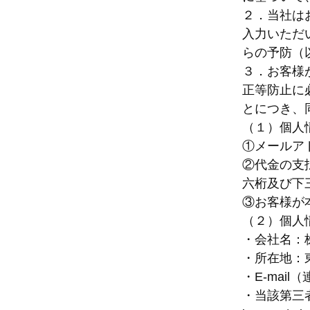
２．当社は
入力いただ
らの予防（
３．お客様
正等防止に
とにつき、
（１）個人
①メールア
②代金の支
六桁及び下
③お客様が
（２）個人
・会社名：
・所在地：
・E-mail（連
・当該第三者