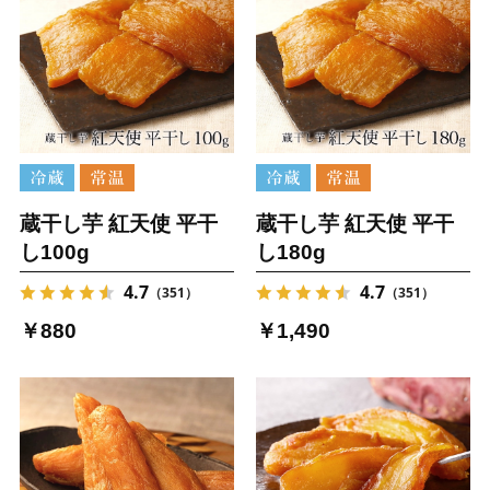
蔵干し芋 紅天使 平干
蔵干し芋 紅天使 平干
し100g
し180g
4.7
4.7
（351）
（351）
￥880
￥1,490