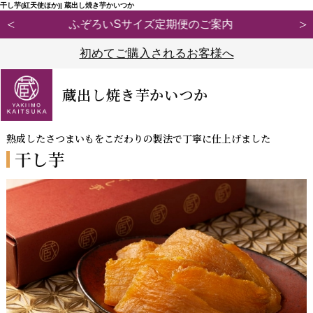
干し芋(紅天使ほか)| 蔵出し焼き芋かいつか
【重要】弊社ブランド「紅天使※」の模倣品にご注意ください
初めてご購入されるお客様へ
蔵出し焼き芋かいつか
熟成したさつまいもをこだわりの製法で丁寧に仕上げました
干し芋