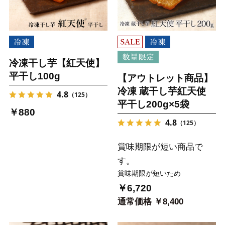
冷凍干し芋【紅天使】
平干し100g
【アウトレット商品】
冷凍 蔵干し芋紅天使
4.8
（125）
平干し200g×5袋
￥880
4.8
（125）
賞味期限が短い商品で
す。
賞味期限が短いため
￥6,720
通常価格 ￥8,400