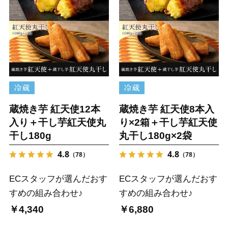
蔵焼き芋 紅天使12本
蔵焼き芋 紅天使8本入
入り＋干し芋紅天使丸
り×2箱＋干し芋紅天使
干し180g
丸干し180g×2袋
4.8
4.8
（78）
（78）
ECスタッフが選んだおす
ECスタッフが選んだおす
すめの組み合わせ♪
すめの組み合わせ♪
￥4,340
￥6,880