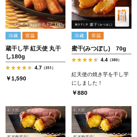
蔵干し芋 紅天使 丸干
蜜干(みつぼし) 70g
し180g
4.4
（380）
4.7
（351）
紅天使の焼き芋を干し芋
￥1,590
にしました！
￥880