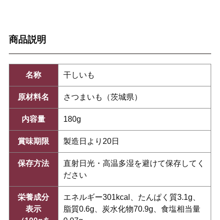
商品説明
名称
干しいも
原材料名
さつまいも（茨城県）
内容量
180g
賞味期限
製造日より20日
保存方法
直射日光・高温多湿を避けて保存してく
ださい
栄養成分
エネルギー301kcal、たんぱく質3.1g、
表示
脂質0.6g、炭水化物70.9g、食塩相当量