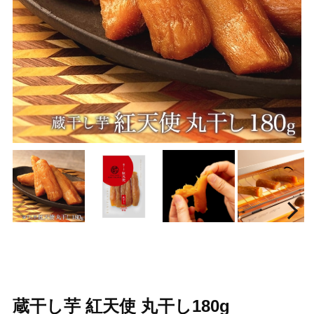
Prev
N
蔵干し芋 紅天使 丸干し180g