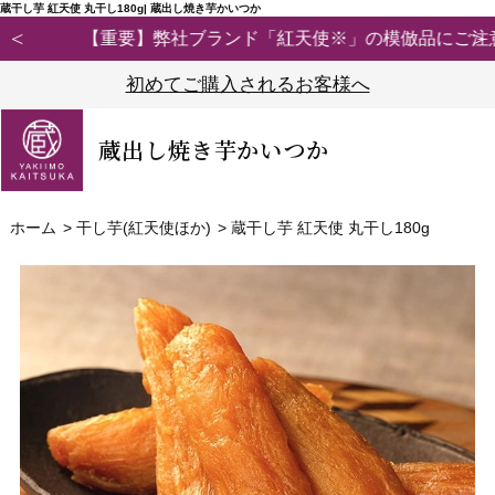
蔵干し芋 紅天使 丸干し180g| 蔵出し焼き芋かいつか
【重要】弊社ブランド「紅天使※」の模倣品にご注意ください
初めてご購入されるお客様へ
蔵出し焼き芋かいつか
ホーム
>
干し芋(紅天使ほか)
>
蔵干し芋 紅天使 丸干し180g