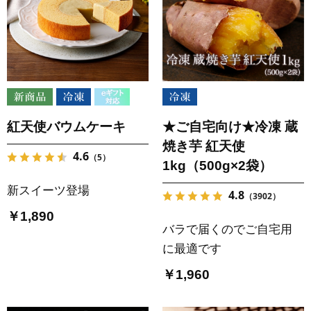
紅天使バウムケーキ
★ご自宅向け★冷凍 蔵
焼き芋 紅天使
4.6
（5）
1kg（500g×2袋）
新スイーツ登場
4.8
（3902）
￥1,890
バラで届くのでご自宅用
に最適です
￥1,960