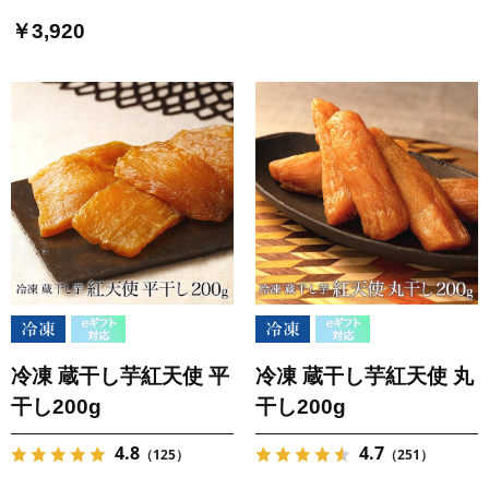
￥3,920
冷凍 蔵干し芋紅天使 平
冷凍 蔵干し芋紅天使 丸
干し200g
干し200g
4.8
4.7
（125）
（251）