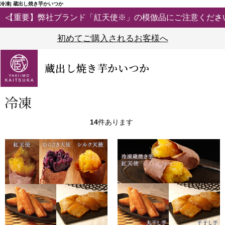
冷凍| 蔵出し焼き芋かいつか
【重要】弊社ブランド「紅天使※」の模倣品にご注意ください
初めてご購入されるお客様へ
蔵出し焼き芋かいつか
冷凍
14
件あります