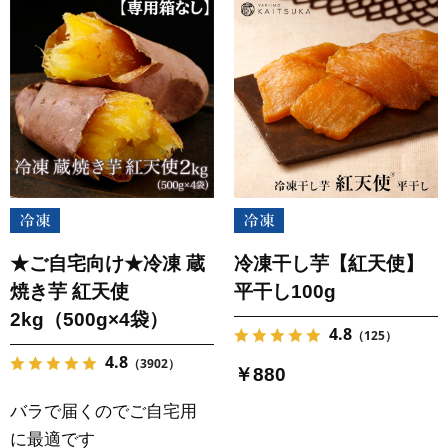
★ご自宅向け★冷凍 蔵
冷凍干し芋【紅天使】
焼き芋 紅天使
平干し100g
2kg（500g×4袋）
4.8
（125）
4.8
（3902）
￥880
バラで届くのでご自宅用
に最適です