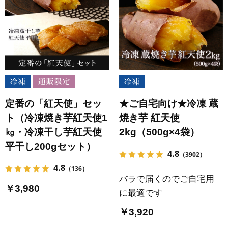
定番の「紅天使」セッ
★ご自宅向け★冷凍 蔵
ト（冷凍焼き芋紅天使1
焼き芋 紅天使
㎏・冷凍干し芋紅天使
2kg（500g×4袋）
平干し200gセット）
4.8
（3902）
4.8
（136）
バラで届くのでご自宅用
￥3,980
に最適です
￥3,920