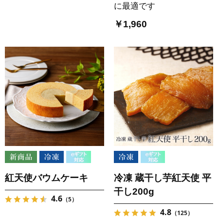
に最適です
￥1,960
紅天使バウムケーキ
冷凍 蔵干し芋紅天使 平
干し200g
4.6
（5）
4.8
（125）