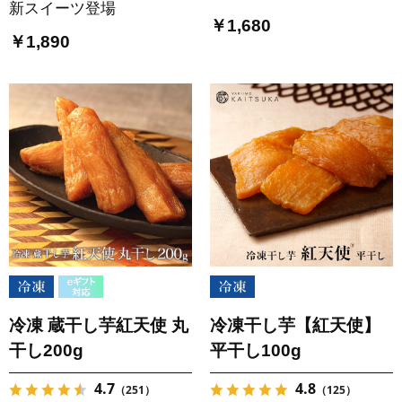
新スイーツ登場
￥1,680
￥1,890
冷凍 蔵干し芋紅天使 丸
冷凍干し芋【紅天使】
干し200g
平干し100g
4.7
4.8
（251）
（125）