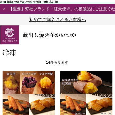
冷凍| 蔵出し焼き芋かいつか 並び順：価格(高い順)
【重要】弊社ブランド「紅天使※」の模倣品にご注意ください
初めてご購入されるお客様へ
蔵出し焼き芋かいつか
冷凍
14
件あります