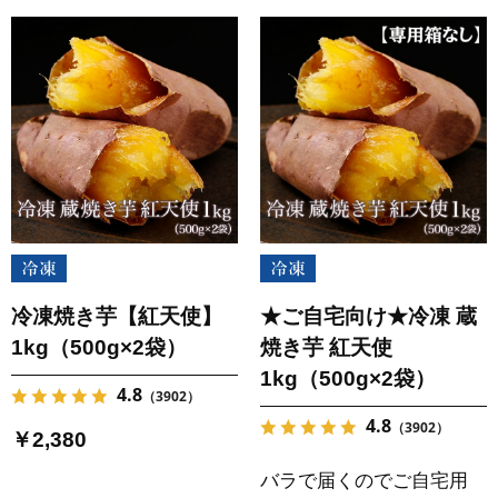
冷凍焼き芋【紅天使】
★ご自宅向け★冷凍 蔵
1kg（500g×2袋）
焼き芋 紅天使
1kg（500g×2袋）
4.8
（3902）
4.8
（3902）
￥2,380
バラで届くのでご自宅用