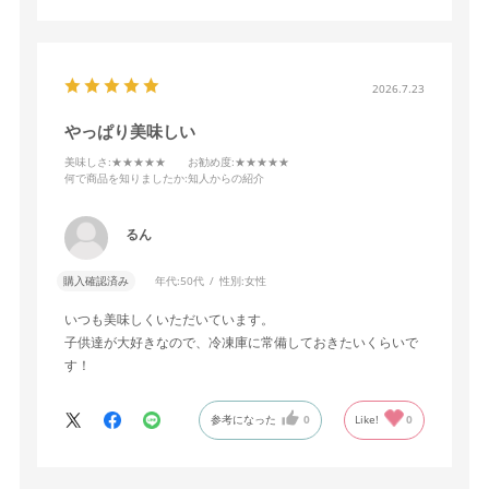
2026.7.23
やっぱり美味しい
美味しさ
:★★★★★
お勧め度
:★★★★★
何で商品を知りましたか
:知人からの紹介
るん
購入確認済み
年代:
50代
性別:
女性
いつも美味しくいただいています。
子供達が大好きなので、冷凍庫に常備しておきたいくらいで
す！
参考になった
0
Like!
0