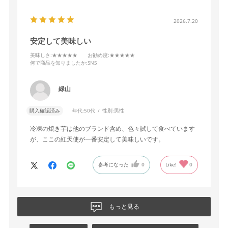
2026.7.20
安定して美味しい
美味しさ
:★★★★★
お勧め度
:★★★★★
何で商品を知りましたか
:SNS
緑山
購入確認済み
年代:
50代
性別:
男性
冷凍の焼き芋は他のブランド含め、色々試して食べています
が、ここの紅天使が一番安定して美味しいです。
参考になった
0
Like!
0
もっと見る