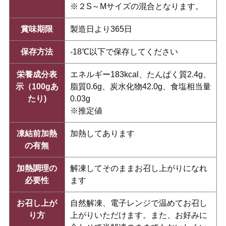
※２S～Mサイズの混合となります。
賞味期限
製造日より365日
保存方法
-18℃以下で保存してください
栄養成分表
エネルギー183kcal、たんぱく質2.4g、
示（100gあ
脂質0.6g、炭水化物42.0g、食塩相当量
たり)
0.03g
※推定値
凍結前加熱
加熱してあります
の有無
加熱調理の
解凍してそのままお召し上がりになれ
必要性
ます
お召し上が
自然解凍、電子レンジで温めてお召し
り方
上がりいただけます。また、お好みに