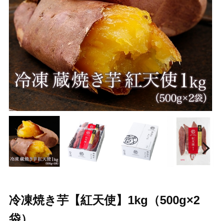
Prev
N
冷凍焼き芋【紅天使】1kg（500g×2
袋）