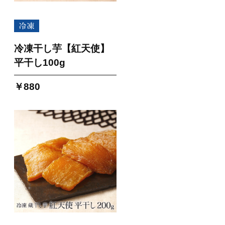
冷凍干し芋【紅天使】
平干し100g
￥880