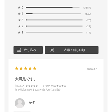
★
5
(3384)
★
4
(449)
★
3
(25)
★
2
(27)
★
1
(17)
絞り込み
表示：新しい順
2026.8.5
大満足です。
美味しさ
:★★★★★
お勧め度
:★★★★★
何で商品を知りましたか
:知人からの紹介
かず