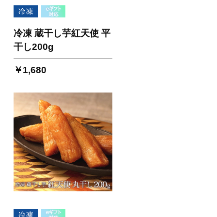
冷凍 蔵干し芋紅天使 平
干し200g
￥1,680