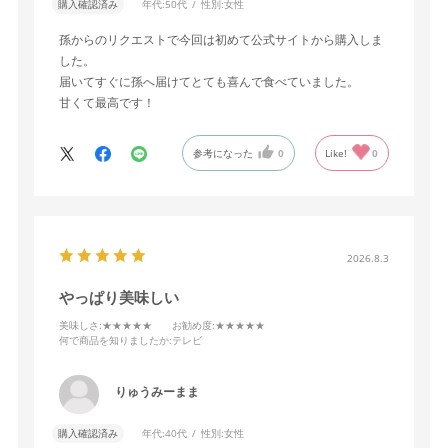
購入確認済み
年代:
50代
性別:
女性
孫からのリクエストで今回は初めて公式サイトから購入しま
した。
届いてすぐに孫へ届けてとても喜んで食べていました。
甘くて最高です！
参考になった
0
Like!
0
2026.8.3
やっぱり美味しい
美味しさ
:★★★★★
お勧め度
:★★★★★
何で商品を知りましたか
:テレビ
りゅうみーまま
購入確認済み
年代:
40代
性別:
女性