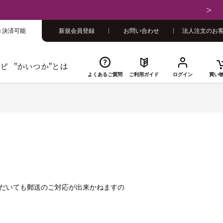
さい
き決済可能
新規会員登録
お問い合わせ
法人注文のお
ピ
"かいつか"とは
よくあるご質問
ご利用ガイド
ログイン
買い
ただいても郵送のご対応が出来かねますの