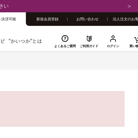
さい
き決済可能
新規会員登録
お問い合わせ
法人注文のお
ピ
"かいつか"とは
よくあるご質問
ご利用ガイド
ログイン
買い