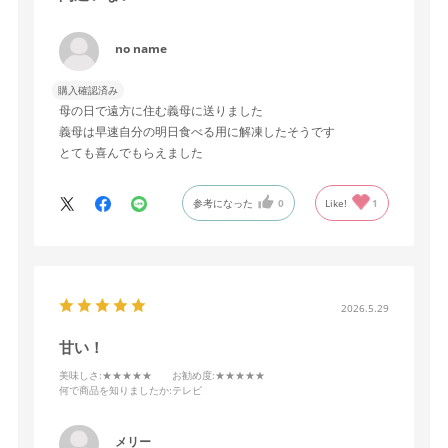
no name
購入確認済み
母の日で遠方に住む義母に送りました
義母は早速自分の明日食べる用に解凍したそうです
とても喜んでもらえました
参考になった
0
Like!
1
2026.5.29
甘い！
美味しさ
:★★★★★
お勧め度
:★★★★★
何で商品を知りましたか
:テレビ
メリー