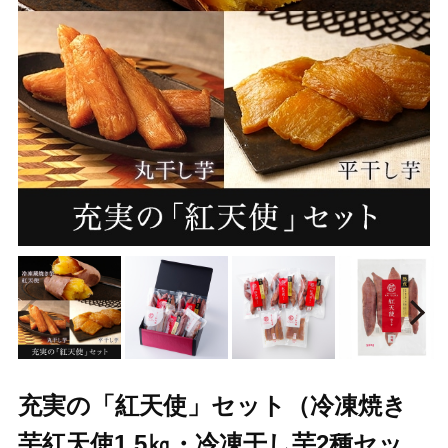
Prev
N
充実の「紅天使」セット（冷凍焼き
芋紅天使1.5㎏・冷凍干し芋2種セッ