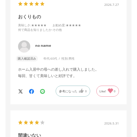
2026.7.27
おくりもの
美味しさ
:★★★★★
お勧め度
:★★★★★
何で商品を知りましたか
:その他
no name
購入確認済み
年代:
60代
性別:
男性
ホーム入居中の母への差し入れで購入しました。
毎回、甘くて美味しいと好評です。
参考になった
0
Like!
0
2026.5.31
間違いない