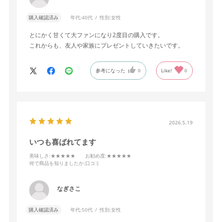
購入確認済み
年代:
40代
性別:
女性
とにかく甘くて大ファンになり2度目の購入です。
これからも、友人や家族にプレゼントしていきたいです。
参考になった
0
Like!
0
2026.5.19
いつも喜ばれてます
美味しさ
:★★★★★
お勧め度
:★★★★★
何で商品を知りましたか
:口コミ
なぎさこ
購入確認済み
年代:
50代
性別:
女性