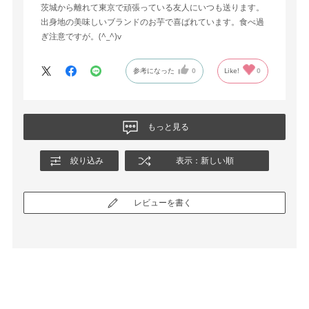
茨城から離れて東京で頑張っている友人にいつも送ります。
出身地の美味しいブランドのお芋で喜ばれています。食べ過
ぎ注意ですが。(^_^)v
参考になった
0
Like!
0
もっと見る
絞り込み
表示：新しい順
レビューを書く