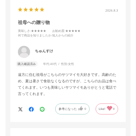
2026.8.3
祖母への贈り物
美味しさ
:★★★★★
お勧め度
:★★★★★
何で商品を知りましたか
:知人からの紹介
ちゅんすけ
購入確認済み
年代:
40代
性別:
女性
遠方に住む祖母がこちらのサツマイモ大好きです。高齢のた
め、夏は暑さで食欲なくなるのですが、こちらのお品は食べ
てくれます。いつも美味しいサツマイモありがとうと電話で
言ってくれます。
参考になった
0
Like!
0