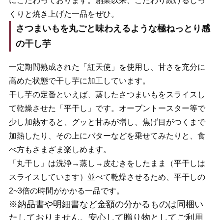
にこだわっております。創業以来、こだわり続けるじっ
くりと焼き上げた一品をぜひ。
さつまいもを丸ごと味わえるような極ねっとり感
の干し芋
一定期間熟成された「紅天使」を使用し、甘さを充分に
高めた状態で干し芋に加工しています。
干し芋の定番といえば、蒸したさつまいもをスライスし
て乾燥させた「平干し」です。オーブントースター等で
少し加熱すると、グッと甘みが増し、焦げ目がつくまで
加熱したり、その上にバターなどを乗せてみたりと、食
べ方もさまざま楽しめます。
「丸干し」は洗浄→蒸し→皮むきをしたまま（平干しは
スライスしています）並べて乾燥させるため、平干しの
2~3倍の時間がかかる一品です。
※納品書や明細書など金額の分かるものは同梱い
たしておりません。安心して贈り物としてご利用