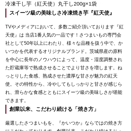
冷凍干し芋（紅天使）丸干し200g×1袋
スイーツ級の美味しさ冷凍焼き芋『紅天使』
TVやメディアにおいて、多数ご紹介頂いております『紅
天使』は 当店1番人気の一品です！さつまいもの専門会
社として50年以上にわたり、様々な品種を扱う中で、か
いつかを代表するオリジナルブランド。茨城県産の原料
を中心に長年のノウハウによって、温度・湿度調整され
た貯蔵庫等で熟成させることでより甘さを増します。ね
っとりした食感、熟成させた濃厚な甘さが魅力の紅天
使。その特性から、冷やしてもしっかりと甘さが感じら
れ、滑らかな食感とともにスイーツ級の美味しさが堪能
できます。
創業以来、こだわり続ける「焼き方」
厳選したさつまいもを、『かいつか』ならではの焼き方