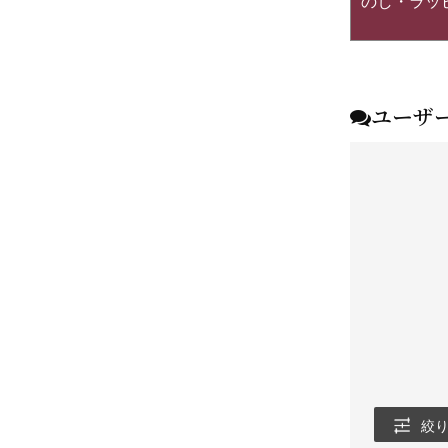
のし・ラッ
ユーザ
絞