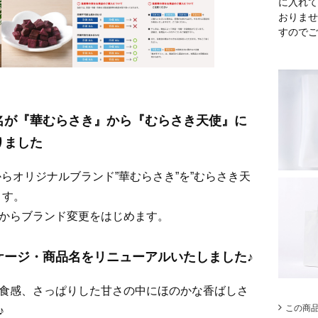
に入れて
おりませ
すのでご
名が『華むらさき』から『むらさき天使』に
りました
秋からオリジナルブランド”華むらさき”を”むらさき天
ます。
からブランド変更をはじめます。
ケージ・商品名をリニューアルいたしました♪
食感、さっぱりした甘さの中にほのかな香ばしさ
この商
♪