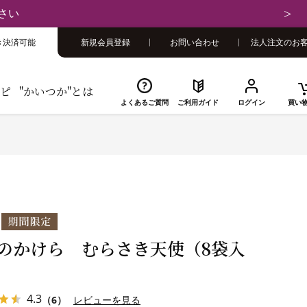
さい
き決済可能
新規会員登録
お問い合わせ
法人注文のお
ピ
"かいつか"とは
よくあるご質問
ご利用ガイド
ログイン
買い
のかけら むらさき天使（8袋入
4.3
（6）
レビューを見る