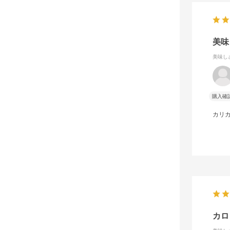
美味
美味し
購入確
カリ
カロ