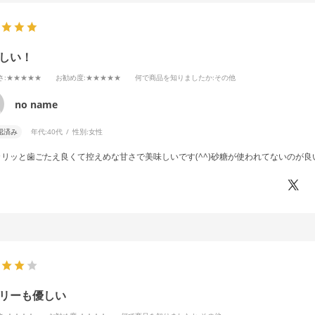
しい！
さ
:★★★★★
お勧め度
:★★★★★
何で商品を知りましたか
:その他
no name
認済み
年代:
40代
性別:
女性
カリッと歯ごたえ良くて控えめな甘さで美味しいです(^^)砂糖が使われてないのが良
リーも優しい