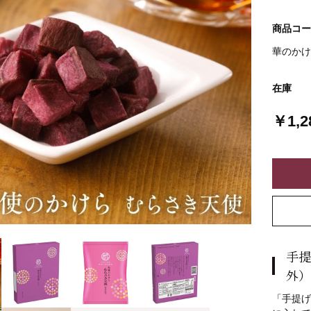
商品コー
華のかけ
在庫
￥1,2
手提
外）
「手提げ