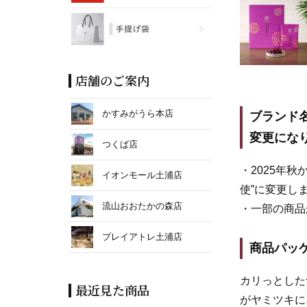
店舗のご案内
かすみがうら本店
ブランド
変更にな
つくば店
・2025年
イオンモール土浦店
使”に変更し
流山おおたかの森店
・一部の商品
プレイアトレ土浦店
商品パッ
カリっとした
最近見た商品
がヤミツキに