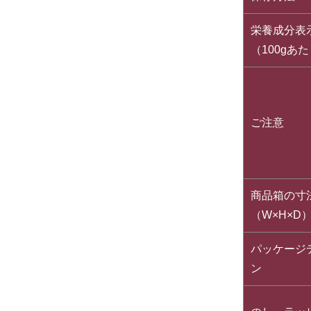
栄養成分表
（100gあた
ご注意
商品箱の寸
（W×H×D
パッケージ
ン