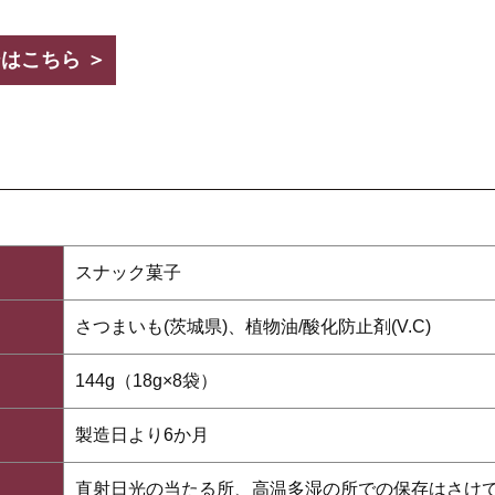
はこちら ＞
スナック菓子
さつまいも(茨城県)、植物油/酸化防止剤(V.C)
144g（18g×8袋）
製造日より6か月
直射日光の当たる所、高温多湿の所での保存はさけ