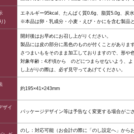
示
エネルギー95kcal、たんぱく質0.6g、脂質5.0g、炭
り)
※本品は卵・乳成分・小麦・えび・かにを含む製品
開封後はお早めにお召し上がりください。
製品には皮の部分に黒色のものが付くことがありま
さつまいもをそのまま加工しておりますので、形や
対象年齢：4才頃から のどにつまらせないよう、
し上がりの際は、必ず見守ってあげてください。
法
約195×41×243mm
）
デザイ
パッケージデザイン等は予告なく変更する場合がご
のし：対応可能（お会計の際に「のし設定へ」から