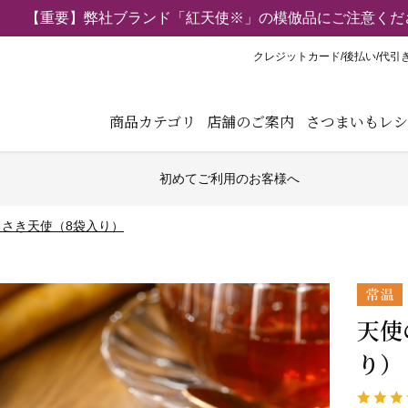
【重要】弊社ブランド「紅天使※」の模倣品にご注意くだ
クレジットカード/後払い/代引
商品カテゴリ
店舗のご案内
さつまいもレシ
初めてご利用のお客様へ
さき天使（8袋入り）
天使
り）