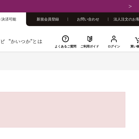
さい
き決済可能
新規会員登録
お問い合わせ
法人注文のお
ピ
"かいつか"とは
よくあるご質問
ご利用ガイド
ログイン
買い