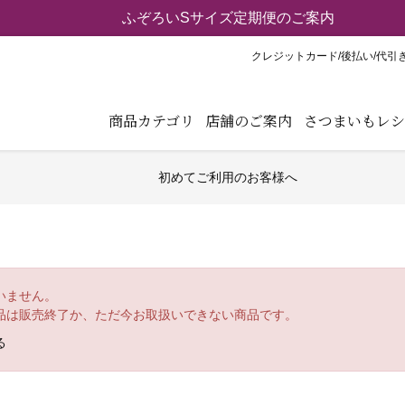
【重要】弊社ブランド「紅天使※」の模倣品にご注意くだ
クレジットカード/後払い/代引
商品カテゴリ
店舗のご案内
さつまいもレシ
初めてご利用のお客様へ
いません。
品は販売終了か、ただ今お取扱いできない商品です。
る