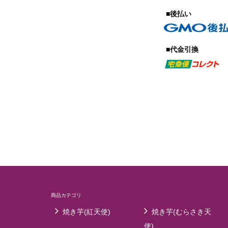
■後払い
■代金引換
商品カテゴリ
焼き芋(紅天使)
焼き芋(むらさき天
使)