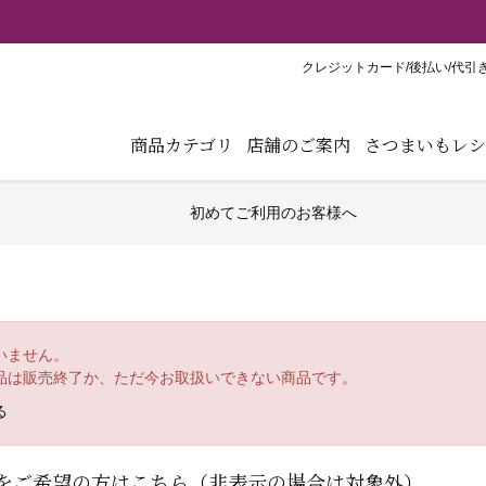
【重要】弊社ブランド「紅天使※」の模倣品にご注意くだ
クレジットカード/後払い/代引
商品カテゴリ
店舗のご案内
さつまいもレシ
初めてご利用のお客様へ
いません。
品は販売終了か、ただ今お取扱いできない商品です。
る
をご希望の方はこちら（非表示の場合は対象外）