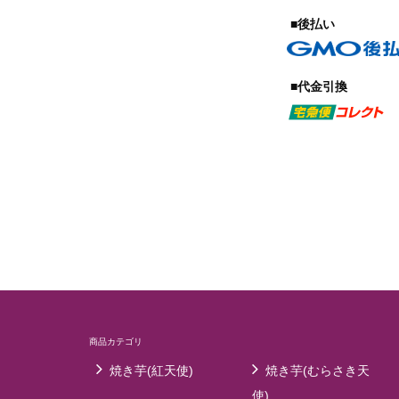
■後払い
■代金引換
商品カテゴリ
焼き芋(紅天使)
焼き芋(むらさき天
使)