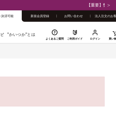
さい
き決済可能
新規会員登録
お問い合わせ
法人注文のお
ピ
"かいつか"とは
よくあるご質問
ご利用ガイド
ログイン
買い