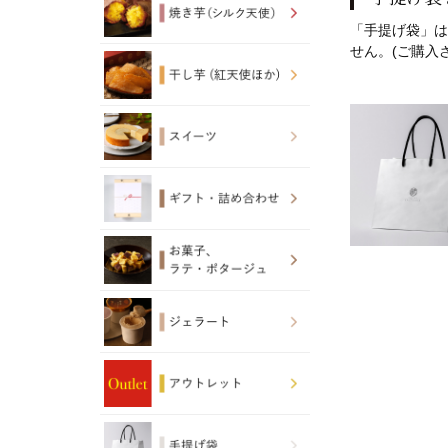
「手提げ袋」
は
せん。(ご購入