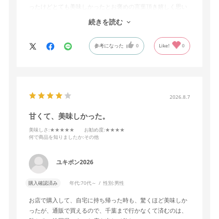
ったけどとても美味しかったとお褒めの言葉頂き嬉しく思い
ました。
続きを読む
焼き芋は年中喜んで頂けるお品だと思います
参考になった
0
Like!
0
2026.8.7
甘くて、美味しかった。
美味しさ
:★★★★★
お勧め度
:★★★★
何で商品を知りましたか
:その他
ユキポン2026
購入確認済み
年代:
70代～
性別:
男性
お店で購入して、自宅に持ち帰った時も、驚くほど美味しか
ったが、通販で買えるので、千葉まで行かなくて済むのは、