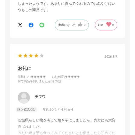
しまったようです。あまりに喜んでくれるのでおみやげはい
つもこの商品です。
参考になった
0
Like!
0
2026.8.7
お礼に
美味しさ
:★★★★★
お勧め度
:★★★★★
何で商品を知りましたか
:その他
チワワ
購入確認済み
年代:
60代
性別:
女性
茨城県らしい物を考えて焼き芋にしましたら、先方にも大変
喜ばれました。
冷たい焼き芋も食べてみてくださいとお伝えしたら初めてだ