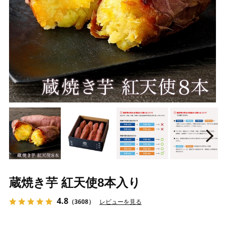
Prev
N
蔵焼き芋 紅天使8本入り
4.8
（3608）
レビューを見る