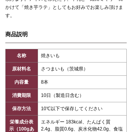
かけて「焼き芋ラテ」としてもお好みでお楽しみ頂けま
す。
商品説明
名称
焼きいも
原材料名
さつまいも（茨城県）
内容量
8本
消費期限
10日（製造日含む）
保存方法
10℃以下で保存してください
栄養成分表
エネルギー 183kcal、たんぱく質
示（100gあ
2.4g、脂質0.6g、炭水化物42.0g、食塩