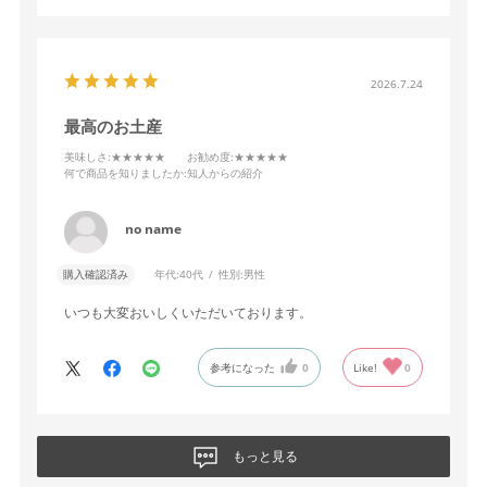
2026.7.24
最高のお土産
美味しさ
:★★★★★
お勧め度
:★★★★★
何で商品を知りましたか
:知人からの紹介
no name
購入確認済み
年代:
40代
性別:
男性
いつも大変おいしくいただいております。
参考になった
0
Like!
0
もっと見る