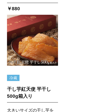
￥880
干し芋紅天使 平干し
500g箱入り
大きいサイズの干し芋を