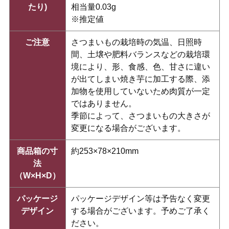
たり)
相当量0.03g
※推定値
ご注意
さつまいもの栽培時の気温、日照時
間、土壌や肥料バランスなどの栽培環
境により、形、食感、色、甘さに違い
が出てしまい焼き芋に加工する際、添
加物を使用していないため肉質が一定
ではありません。
季節によって、さつまいもの大きさが
変更になる場合がございます。
商品箱の寸
約253×78×210mm
法
（W×H×D）
パッケージ
パッケージデザイン等は予告なく変更
デザイン
する場合がございます。予めご了承く
ださい。