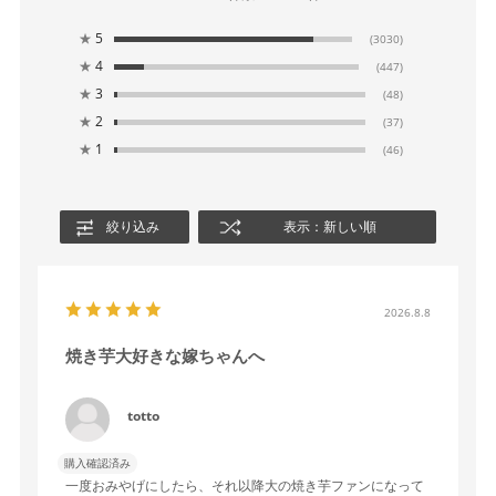
★
5
(3030)
★
4
(447)
★
3
(48)
★
2
(37)
★
1
(46)
絞り込み
表示：新しい順
2026.8.8
焼き芋大好きな嫁ちゃんへ
totto
購入確認済み
一度おみやげにしたら、それ以降大の焼き芋ファンになって