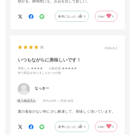
助かる。静岡県にも、お店を出して欲しい。
参考になった
0
Like!
0
2026.8.2
いつもながらに美味しいです！
美味しさ
:★★★★
お勧め度
:★★★★★
何で商品を知りましたか
:その他
なっきー
購入確認済み
年代:
60代
性別:
女性
夏の食欲のない時に少し解凍して、美味しく頂いています。
参考になった
0
Like!
0