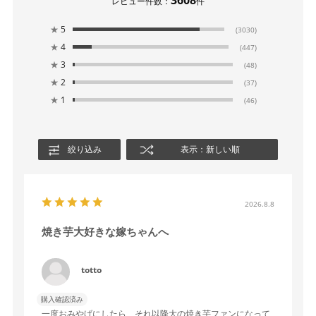
レビュー件数：
件
★
5
(3030)
★
4
(447)
★
3
(48)
★
2
(37)
★
1
(46)
絞り込み
表示：新しい順
2026.8.8
焼き芋大好きな嫁ちゃんへ
totto
購入確認済み
一度おみやげにしたら、それ以降大の焼き芋ファンになって