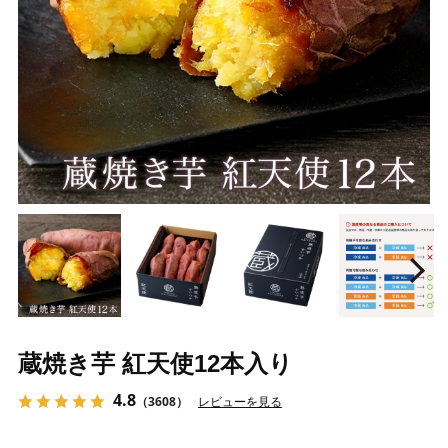
Prev
N
蔵焼き芋 紅天使12本入り
4.8
（3608）
レビューを見る