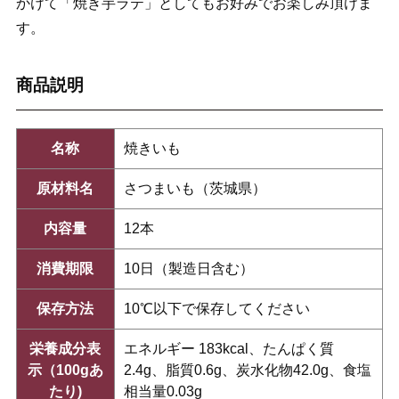
かけて「焼き芋ラテ」としてもお好みでお楽しみ頂けま
す。
商品説明
名称
焼きいも
原材料名
さつまいも（茨城県）
内容量
12本
消費期限
10日（製造日含む）
保存方法
10℃以下で保存してください
栄養成分表
エネルギー 183kcal、たんぱく質
示（100gあ
2.4g、脂質0.6g、炭水化物42.0g、食塩
たり)
相当量0.03g