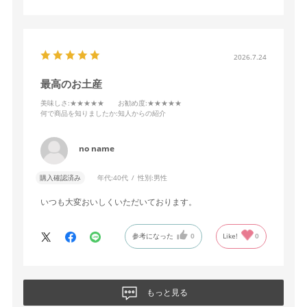
2026.7.24
最高のお土産
美味しさ
:★★★★★
お勧め度
:★★★★★
何で商品を知りましたか
:知人からの紹介
no name
購入確認済み
年代:
40代
性別:
男性
いつも大変おいしくいただいております。
参考になった
0
Like!
0
もっと見る