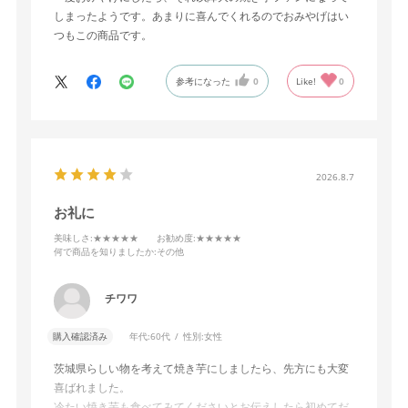
しまったようです。あまりに喜んでくれるのでおみやげはい
つもこの商品です。
参考になった
0
Like!
0
2026.8.7
お礼に
美味しさ
:★★★★★
お勧め度
:★★★★★
何で商品を知りましたか
:その他
チワワ
購入確認済み
年代:
60代
性別:
女性
茨城県らしい物を考えて焼き芋にしましたら、先方にも大変
喜ばれました。
冷たい焼き芋も食べてみてくださいとお伝えしたら初めてだ