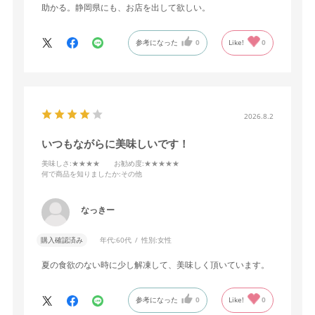
助かる。静岡県にも、お店を出して欲しい。
参考になった
0
Like!
0
2026.8.2
いつもながらに美味しいです！
美味しさ
:★★★★
お勧め度
:★★★★★
何で商品を知りましたか
:その他
なっきー
購入確認済み
年代:
60代
性別:
女性
夏の食欲のない時に少し解凍して、美味しく頂いています。
参考になった
0
Like!
0