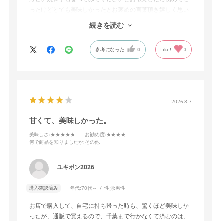
ったけどとても美味しかったとお褒めの言葉頂き嬉しく思い
ました。
続きを読む
焼き芋は年中喜んで頂けるお品だと思います
参考になった
0
Like!
0
2026.8.7
甘くて、美味しかった。
美味しさ
:★★★★★
お勧め度
:★★★★
何で商品を知りましたか
:その他
ユキポン2026
購入確認済み
年代:
70代～
性別:
男性
お店で購入して、自宅に持ち帰った時も、驚くほど美味しか
ったが、通販で買えるので、千葉まで行かなくて済むのは、