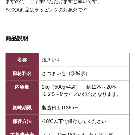
ますので、ご了承いただけますと幸いです。
※冷凍商品はラッピングの対象外です。
商品説明
名称
焼きいも
原材料名
さつまいも（茨城県）
内容量
2kg（500g×4袋） 約12本～20本
※２S～Mサイズの混合となります。
賞味期限
製造日より365日
保存方法
-18℃以下で保存してください
栄養成分表
エネルギー 183kcal、たんぱく質