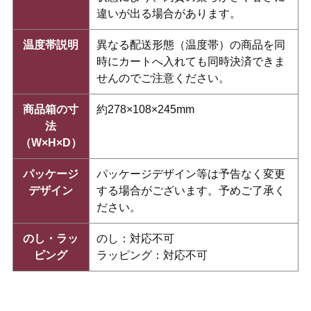
違いが出る場合があります。
温度帯説明
異なる配送形態（温度帯）の商品を同
時にカートへ入れても同時決済できま
せんのでご注意ください。
商品箱の寸
約278×108×245mm
法
（W×H×D）
パッケージ
パッケージデザイン等は予告なく変更
デザイン
する場合がございます。予めご了承く
ださい。
のし・ラッ
のし：対応不可
ピング
ラッピング：対応不可