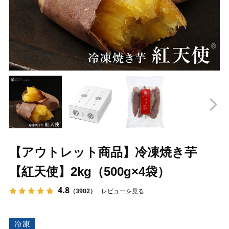
Prev
N
【アウトレット商品】冷凍焼き芋
【紅天使】2kg（500g×4袋）
4.8
（3902）
レビューを見る