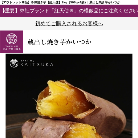
【アウトレット商品】冷凍焼き芋【紅天使】2kg（500g×4袋）| 蔵出し焼き芋かいつか
【重要】弊社ブランド「紅天使※」の模倣品にご注意ください
初めてご購入されるお客様へ
蔵出し焼き芋かいつか