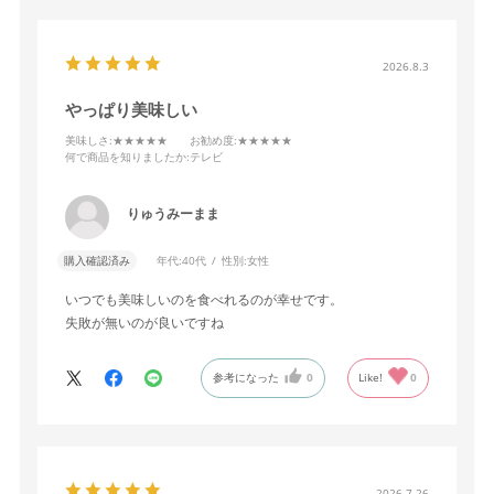
2026.8.3
やっぱり美味しい
美味しさ
:★★★★★
お勧め度
:★★★★★
何で商品を知りましたか
:テレビ
りゅうみーまま
購入確認済み
年代:
40代
性別:
女性
いつでも美味しいのを食べれるのが幸せです。
失敗が無いのが良いですね
参考になった
0
Like!
0
2026.7.26