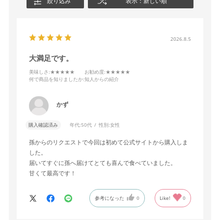
絞り込み
表示：新しい順
2026.8.5
大満足です。
美味しさ
:★★★★★
お勧め度
:★★★★★
何で商品を知りましたか
:知人からの紹介
かず
購入確認済み
年代:
50代
性別:
女性
孫からのリクエストで今回は初めて公式サイトから購入しま
した。
届いてすぐに孫へ届けてとても喜んで食べていました。
甘くて最高です！
参考になった
0
Like!
0