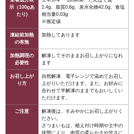
示（100gあ
2.4g、脂質0.6g、炭水化物42.0g、食塩
たり)
相当量0.03g
※推定値
凍結前加熱
加熱してあります
の有無
加熱調理の
解凍してそのままお召し上がりになれ
必要性
ます
お召し上が
自然解凍、電子レンジで温めてお召し
り方
上がりいただけます。また、お好みに
合わせて半解凍のままでもおいしくい
ただけます。
ご注意
解凍後は、すみやかにお召し上がりく
ださい。
さつまいもは、植え付け時期や土中の
状態により、肉質の柔らかさや甘さに