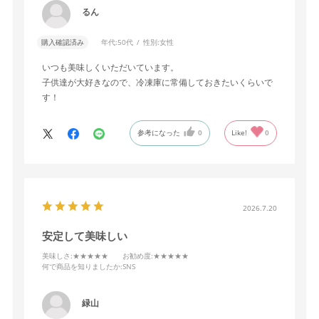
るん
購入確認済み
年代:
50代
性別:
女性
いつも美味しくいただいています。
子供達が大好きなので、冷凍庫に常備しておきたいくらいで
す！
参考になった
0
Like!
0
2026.7.20
安定して美味しい
美味しさ
:★★★★★
お勧め度
:★★★★★
何で商品を知りましたか
:SNS
緑山