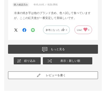
購入確認済み
年代:
50代
性別:
男性
冷凍の焼き芋は他のブランド含め、色々試して食べています
が、ここの紅天使が一番安定して美味しいです。
参考になった
0
Like!
0
もっと見る
絞り込み
表示：新しい順
レビューを書く