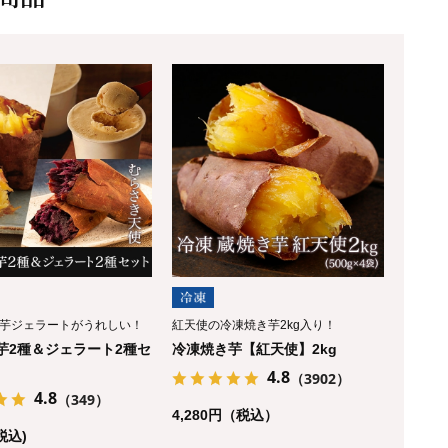
芋ジェラートがうれしい！
紅天使の冷凍焼き芋2kg入り！
芋2種＆ジェラート2種セ
冷凍焼き芋【紅天使】2kg
4.8
（3902）
4.8
（349）
4,280円（税込）
(税込)