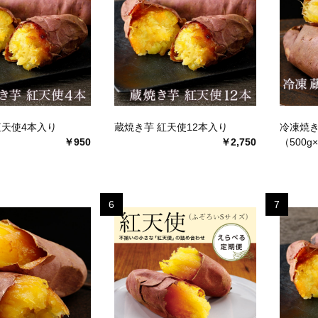
紅天使4本入り
蔵焼き芋 紅天使12本入り
冷凍焼き
￥950
￥2,750
（500g
6
7