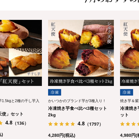
1.5kgと2種の干し芋入
かいつかのブランド芋が3種入り！
焼き芋＆紫
冷凍焼き芋食べ比べ3種セット
冷凍焼き
天使」セット
2kg
ット
4.8
（136）
4.8
（1797）
込)
4,280円(税込)
4,980円