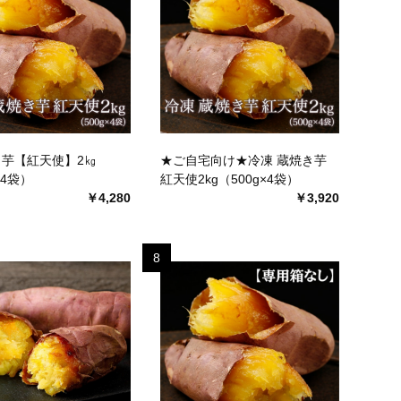
芋【紅天使】2㎏
★ご自宅向け★冷凍 蔵焼き芋
×4袋）
紅天使2kg（500g×4袋）
￥4,280
￥3,920
8