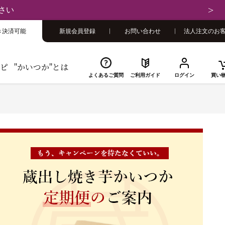
さい
き決済可能
新規会員登録
お問い合わせ
法人注文のお
ピ
"かいつか"とは
よくあるご質問
ご利用ガイド
ログイン
買い