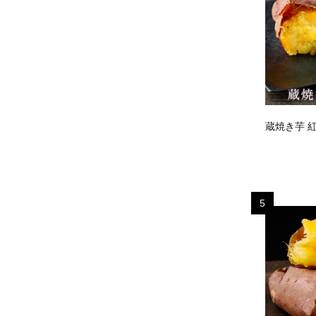
蔵焼き芋 
5