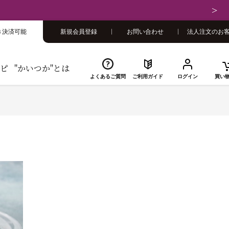
【重要】弊社ブランド「紅天使※」の模倣品にご
き決済可能
新規会員登録
お問い合わせ
法人注文のお
ピ
"かいつか"とは
よくあるご質問
ご利用ガイド
ログイン
買い