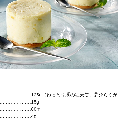
…………………125g（ねっとり系の紅天使、夢ひらく
…………………15g
………………80ml
…………………4g