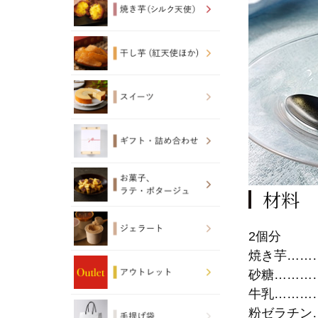
材料
2個分
焼き芋……
砂糖………
牛乳…………
粉ゼラチン