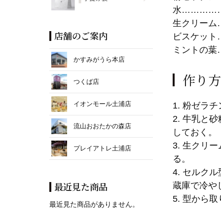
水…………
生クリーム
店舗のご案内
ビスケット
ミントの葉
かすみがうら本店
作り方
つくば店
イオンモール土浦店
1. 粉ゼ
2. 牛乳
流山おおたかの森店
しておく。
3. 生ク
プレイアトレ土浦店
る。
4. セル
最近見た商品
蔵庫で冷や
5. 型か
最近見た商品がありません。