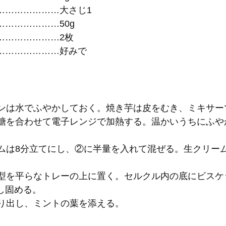
…………………大さじ1
…………………50g
…………………2枚
…………………好みで
ラチンは水でふやかしておく。焼き芋は皮をむき、ミキサ
と砂糖を合わせて電子レンジで加熱する。温かいうちにふ
リームは8分立てにし、②に半量を入れて混ぜる。生クリ
クル型を平らなトレーの上に置く。セルクル内の底にビス
し固める。
ら取り出し、ミントの葉を添える。