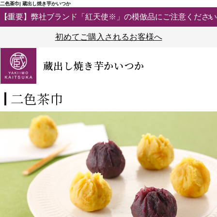
二色茶巾| 蔵出し焼き芋かいつか
【重要】弊社ブランド「紅天使※」の模倣品にご注意ください
初めてご購入されるお客様へ
蔵出し焼き芋かいつか
二色茶巾