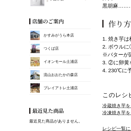
黒胡麻……
店舗のご案内
作り方
かすみがうら本店
1. 焼き
2. ボウ
つくば店
※バターが
イオンモール土浦店
3. ②に卵
4. 230
流山おおたかの森店
プレイアトレ土浦店
このレシ
冷蔵焼き芋を
最近見た商品
冷凍焼き芋を
最近見た商品がありません。
レシピ一覧に