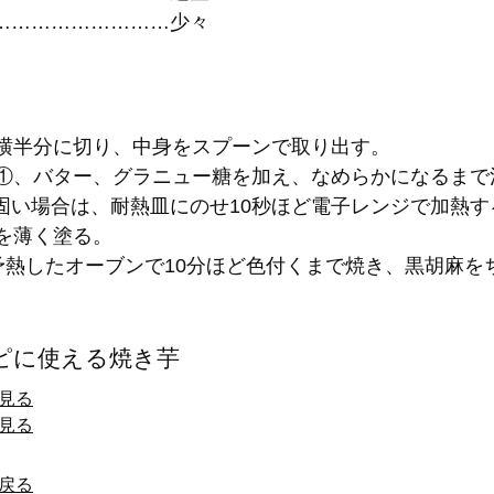
………………………少々
芋は横半分に切り、中身をスプーンで取り出す。
ルに①、バター、グラニュー糖を加え、なめらかになるま
固い場合は、耐熱皿にのせ10秒ほど電子レンジで加熱
黄を薄く塗る。
℃に予熱したオーブンで10分ほど色付くまで焼き、黒胡麻を
ピに使える焼き芋
見る
見る
戻る