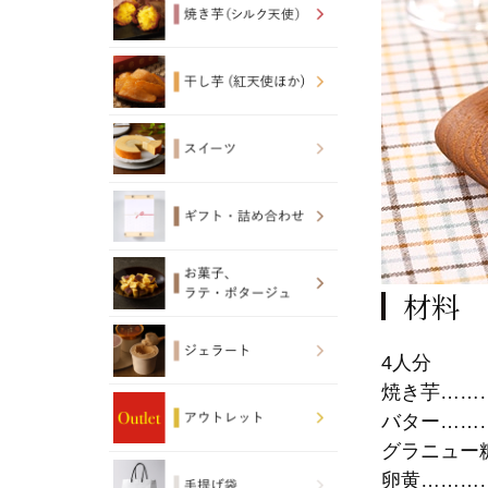
材料
4人分
焼き芋………
バター……
グラニュー
卵黄………