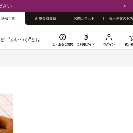
さい
き決済可能
新規会員登録
お問い合わせ
法人注文のお
ピ
"かいつか"とは
よくあるご質問
ご利用ガイド
ログイン
買い