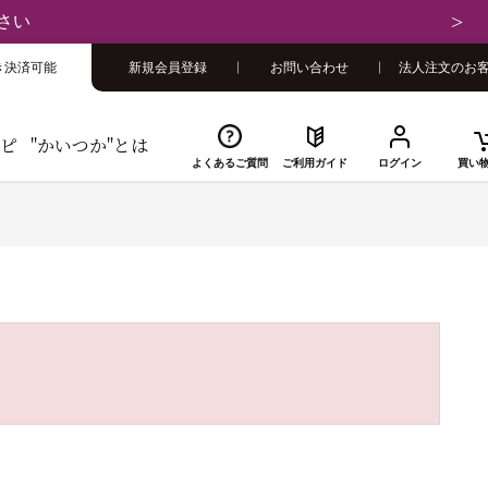
さい
き決済可能
新規会員登録
お問い合わせ
法人注文のお
ピ
"かいつか"とは
よくあるご質問
ご利用ガイド
ログイン
買い