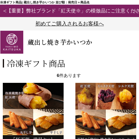
冷凍ギフト商品| 蔵出し焼き芋かいつか 並び順：発売日＋商品名
【重要】弊社ブランド「紅天使※」の模倣品にご注意ください
初めてご購入されるお客様へ
蔵出し焼き芋かいつか
冷凍ギフト商品
6
件あります