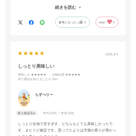
ご、おいもとラムレーズンの相性は間違いなかったです。ち
ゃんとおいもの風味も感じて美味しかったです。
続きを読む
参考になった
0
Like!
0
2026.4.6
しっとり美味しい
美味しさ
:★★★★★
お勧め度
:★★★★★
何で商品を知りましたか
:SNS
らずべりー
購入確認済み
年代:
50代
性別:
女性
しっとり生地で甘すぎす、どちらもとても美味しかったで
す。またリピ確定です。思ってたよりは洋酒の香りが薄かっ