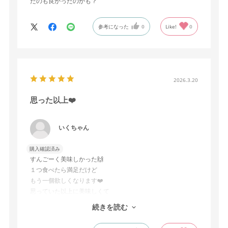
たのも良かったのかも？
参考になった
0
Like!
0
2026.3.20
思った以上❤️
いくちゃん
購入確認済み
すんごーく美味しかった🙌
１つ食べたら満足だけど
もう一個欲しくなります❤️
思っていた以上に美味しくて
友達にも食べてもらったら
続きを読む
美味しい🤤と・・・
また買いたいです。