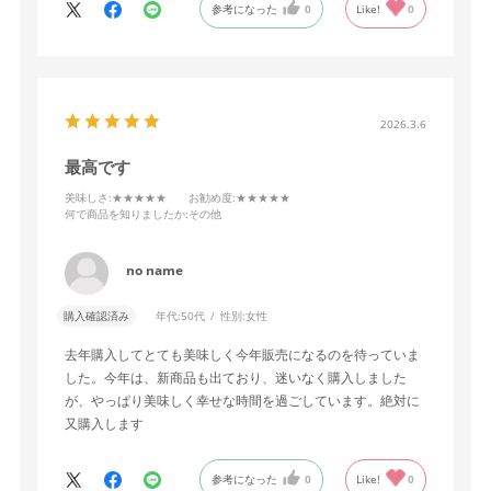
参考になった
0
Like!
0
2026.3.6
最高です
美味しさ
:★★★★★
お勧め度
:★★★★★
何で商品を知りましたか
:その他
no name
購入確認済み
年代:
50代
性別:
女性
去年購入してとても美味しく今年販売になるのを待っていま
した。今年は、新商品も出ており、迷いなく購入しました
が、やっぱり美味しく幸せな時間を過ごしています。絶対に
又購入します
参考になった
0
Like!
0