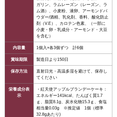
ガリン、ラムレーズン（レーズン、ラ
ム酒）、小麦粉、液卵、アーモンドパ
ウダー/酒精、乳化剤、香料、酸化防止
剤（V.E）、カロテン色素、（一部に
小麦・卵・乳成分・アーモンド・大豆
を含む）
内容量
1個入×各3個ずつ 計6個
賞味期限
製造日より150日
保存方法
直射日光・高温多湿を避けて、保存し
てください
栄養成分表
・紅天使アップルブランデーケーキ：
示
エネルギー141kcal、たんぱく質1.7
ｇ、脂質8.1g、炭水化物15.3ｇ、食塩
相当量0.03g ※推定値 1個（標準
32.8gあたり)