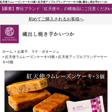
紅天使ラムレーズンケーキ×3個＋紅天使アップルブランデーケーキ×3個| 蔵出し焼き芋かいつか
【重要】弊社ブランド「紅天使※」の模倣品にご注意ください
初めてご購入されるお客様へ
蔵出し焼き芋かいつか
ホーム
>
お菓子、ラテ・ポタージュ
>
紅天使ラムレーズンケーキ×3個＋紅天使アップルブランデーケー
キ×3個