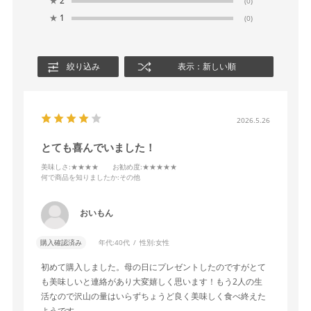
★
2
(0)
★
1
(0)
絞り込み
表示：新しい順
2026.5.26
とても喜んでいました！
美味しさ
:★★★★
お勧め度
:★★★★★
何で商品を知りましたか
:その他
おいもん
購入確認済み
年代:
40代
性別:
女性
初めて購入しました。母の日にプレゼントしたのですがとて
も美味しいと連絡があり大変嬉しく思います！もう2人の生
活なので沢山の量はいらずちょうど良く美味しく食べ終えた
ようです。