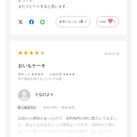
またリピートすると思います。
参考になった
0
Like!
0
2026.4.18
おいもケーキ
美味しさ
:★★★★
お勧め度
:★★★★
何で商品を知りましたか
:その他
たなひより
購入確認済み
年代:
50代
性別:
女性
以前から興味があったので、送料無料の時に購入してみまし
た。箱なしなのはちょっと味気ないですが、SDGsだと思い
ました！味についてはどちらも好みの味で、おいもとりん