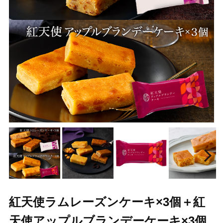
Prev
N
紅天使ラムレーズンケーキ×3個＋紅
天使アップルブランデーケーキ×3個