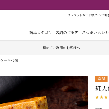
【重要】弊社ブランド「紅天使※」の模倣品にご注意くだ
クレジットカード/後払い/代引
商品カテゴリ
店舗のご案内
さつまいもレシ
初めてご利用のお客様へ
ケーキ×6個
紅天