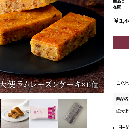
商品コー
在庫
￥1,4
この
商品名
紅天使
手提