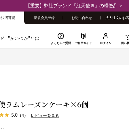
さい
き決済可能
新規会員登録
お問い合わせ
法人注文のお
ピ
"かいつか"とは
よくあるご質問
ご利用ガイド
ログイン
買い
使ラムレーズンケーキ×6個
5.0
（4）
レビューを見る