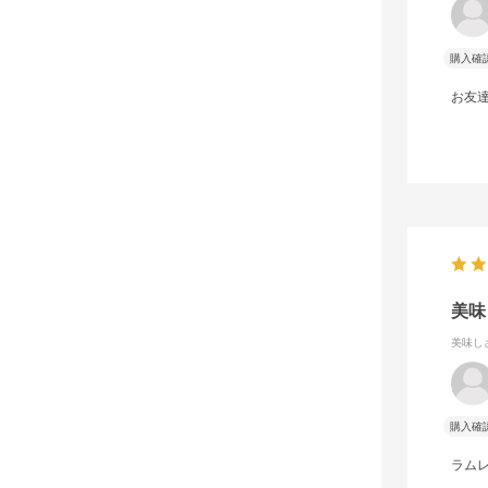
購入確
お友
美味
美味し
購入確
ラム