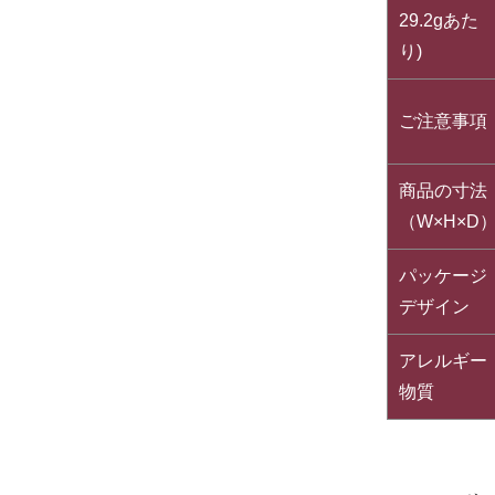
29.2gあた
り)
ご注意事項
商品の寸法
（W×H×D
パッケージ
デザイン
アレルギー
物質