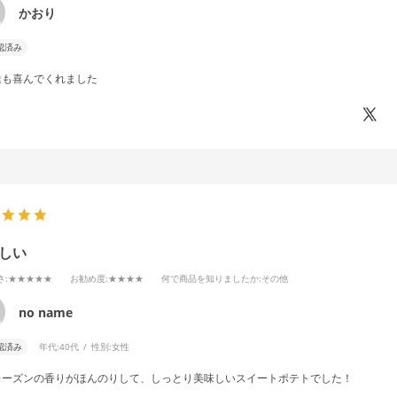
かおり
認済み
達も喜んでくれました
しい
さ
:★★★★★
お勧め度
:★★★★
何で商品を知りましたか
:その他
no name
認済み
年代:
40代
性別:
女性
レーズンの香りがほんのりして、しっとり美味しいスイートポテトでした！