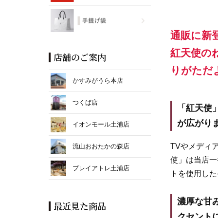
通販に新
紅天使の
店舗のご案内
りがただ
かすみがうら本店
つくば店
「紅天使
が広がり
イオンモール土浦店
TVやメディ
流山おおたかの森店
使」は当店一
プレイアトレ土浦店
トを使用した
濃厚な甘
最近見た商品
クセント