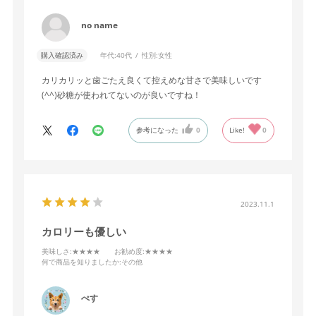
no name
購入確認済み
年代:
40代
性別:
女性
カリカリッと歯ごたえ良くて控えめな甘さで美味しいです
(^^)砂糖が使われてないのが良いですね！
参考になった
0
Like!
0
2023.11.1
カロリーも優しい
美味しさ
:★★★★
お勧め度
:★★★★
何で商品を知りましたか
:その他
ぺす