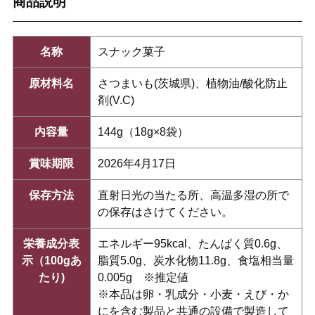
商品説明
名称
スナック菓子
原材料名
さつまいも(茨城県)、植物油/酸化防止
剤(V.C)
内容量
144g（18g×8袋）
賞味期限
2026年4月17日
保存方法
直射日光の当たる所、高温多湿の所で
の保存はさけてください。
栄養成分表
エネルギー95kcal、たんぱく質0.6g、
示（100gあ
脂質5.0g、炭水化物11.8g、食塩相当量
たり)
0.005g ※推定値
※本品は卵・乳成分・小麦・えび・か
にを含む製品と共通の設備で製造して