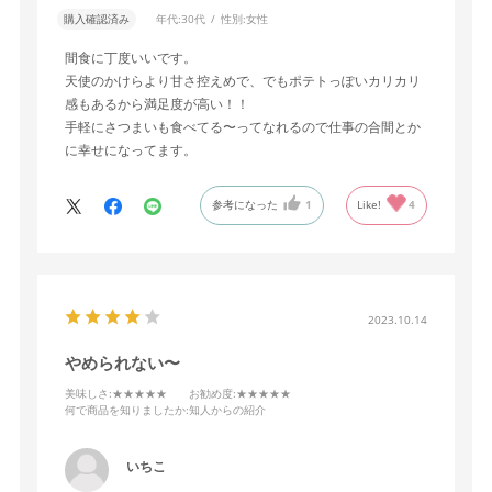
購入確認済み
年代:
30代
性別:
女性
間食に丁度いいです。
天使のかけらより甘さ控えめで、でもポテトっぽいカリカリ
感もあるから満足度が高い！！
手軽にさつまいも食べてる〜ってなれるので仕事の合間とか
に幸せになってます。
参考になった
1
Like!
4
2023.10.14
やめられない〜
美味しさ
:★★★★★
お勧め度
:★★★★★
何で商品を知りましたか
:知人からの紹介
いちこ