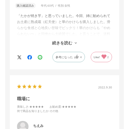
購入確認済み
年代:
60代
性別:
女性
「たかが焼き芋」と思っていました。今回、姉に勧められて
お土産に熟成蔵（紅天使）と華のかけらを購入しました。滑
らかな食感と心地良い甘味でビックリ！華のかけらも「やめ
られない〜」と同僚から大絶賛でした。と言うことで、送料
無料キャンペーンもあいまり追加で御礼品として再購入しま
続きを読む
した。
参考になった
4
Like!
2
2022.9.30
職場に
美味しさ
:★★★★★
お勧め度
:★★★★★
何で商品を知りましたか
:その他
ちえみ