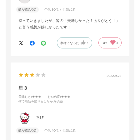
購入確認済み
年代:
50代
性別:
女性
持っていきましたが、皆の「美味しかった！ありがとう！」
と言う感想が嬉しかったです！
参考になった
1
Like!
3
2022.9.23
星３
美味しさ
:★★★
お勧め度
:★★★
何で商品を知りましたか
:その他
ちび
購入確認済み
年代:
40代
性別:
女性