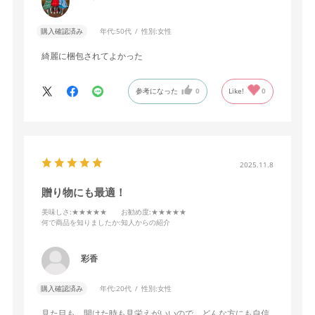
購入確認済み
年代:
50代
性別:
女性
綺麗に梱包されてよかった
参考になった
0
Like!
0
2025.11.8
贈り物にも最適！
美味しさ
:★★★★★
お勧め度
:★★★★★
何で商品を知りましたか
:知人からの紹介
彩香
購入確認済み
年代:
20代
性別:
女性
見た目も、開けた時も見栄えがいいので、どんな方にも自信