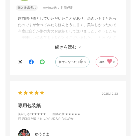
購入確認済み
年代:
60代
性別:
男性
以前贈り物としていただいたことがあり、焼きいも？と思っ
たのですが食べてみたらほんとうに甘く、美味しかったので
今度は自分が別の方のお歳暮として送りました。そうしたら
「美味しい焼き芋をありがとうございました。」とわざわざ
お礼の電話をいただきました。ちょっと意外な贈り物として
続きを読む
おすすめです。
参考になった
0
Like!
0
2025.12.23
専用包装紙
美味しさ
:★★★★★
お勧め度
:★★★★★
何で商品を知りましたか
:知人からの紹介
ゆうまま