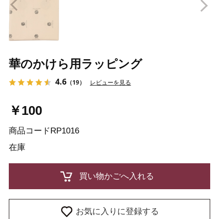
Prev
N
華のかけら用ラッピング
4.6
（19）
レビューを見る
￥100
商品コード
RP1016
在庫
お気に入りに登録する