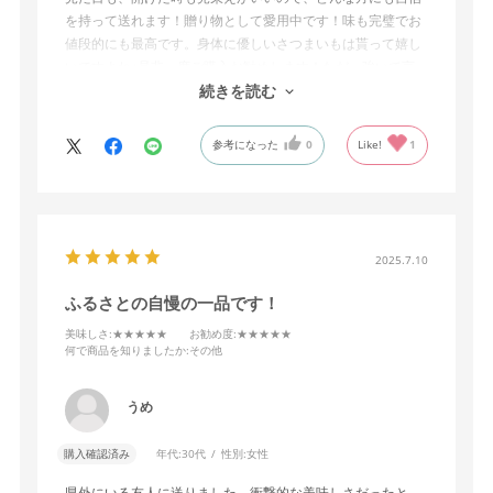
を持って送れます！贈り物として愛用中です！味も完璧でお
値段的にも最高です。身体に優しいさつまいもは貰って嬉し
いですよね♪是非一度ご購入お勧めします！ただ、強いて言
うなら、すべての商品にのしが選択できたら尚嬉しいです！
続きを読む
参考になった
0
Like!
1
2025.7.10
ふるさとの自慢の一品です！
美味しさ
:★★★★★
お勧め度
:★★★★★
何で商品を知りましたか
:その他
うめ
購入確認済み
年代:
30代
性別:
女性
県外にいる友人に送りました。衝撃的な美味しさだったと、