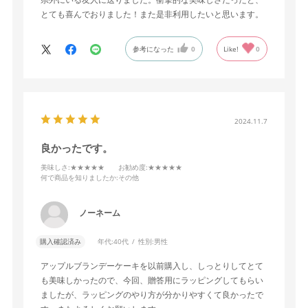
とても喜んでおりました！また是非利用したいと思います。
参考になった
0
Like!
0
2024.11.7
良かったです。
美味しさ
:★★★★★
お勧め度
:★★★★★
何で商品を知りましたか
:その他
ノーネーム
購入確認済み
年代:
40代
性別:
男性
アップルブランデーケーキを以前購入し、しっとりしてとて
も美味しかったので、今回、贈答用にラッピングしてもらい
ましたが、ラッピングのやり方が分かりやすくて良かったで