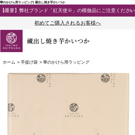
華のかけら用ラッピング| 蔵出し焼き芋かいつか
【重要】弊社ブランド「紅天使※」の模倣品にご注意ください
初めてご購入されるお客様へ
蔵出し焼き芋かいつか
ホーム
>
手提げ袋
>
華のかけら用ラッピング