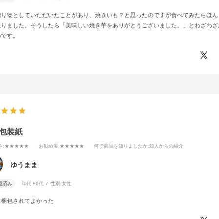
贈り物としていただいたことがあり、焼きいも？と思ったのですが食べてみたらほん
送りました。そうしたら「美味しい焼き芋をありがとうございました。」とわざわざ
めです。
包装紙
さ
:★★★★★
お勧め度
:★★★★★
何で商品を知りましたか
:知人からの紹介
ゆうまま
認済み
年代:
50代
性別:
女性
に梱包されてよかった