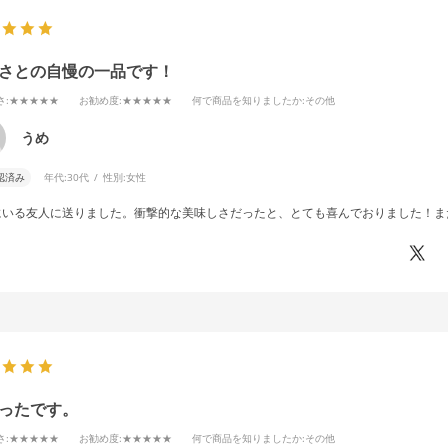
さとの自慢の一品です！
さ
:★★★★★
お勧め度
:★★★★★
何で商品を知りましたか
:その他
うめ
認済み
年代:
30代
性別:
女性
にいる友人に送りました。衝撃的な美味しさだったと、とても喜んでおりました！ま
ったです。
さ
:★★★★★
お勧め度
:★★★★★
何で商品を知りましたか
:その他