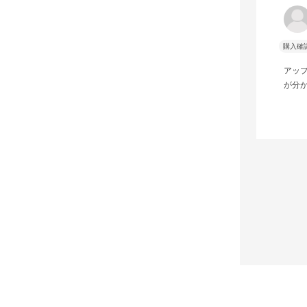
購入確
アッ
が分