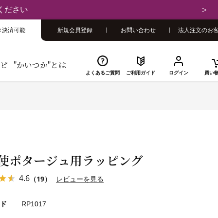
さい
き決済可能
新規会員登録
お問い合わせ
法人注文のお
ピ
"かいつか"とは
よくあるご質問
ご利用ガイド
ログイン
買い
使ポタージュ用ラッピング
4.6
（19）
レビューを見る
ド
RP1017