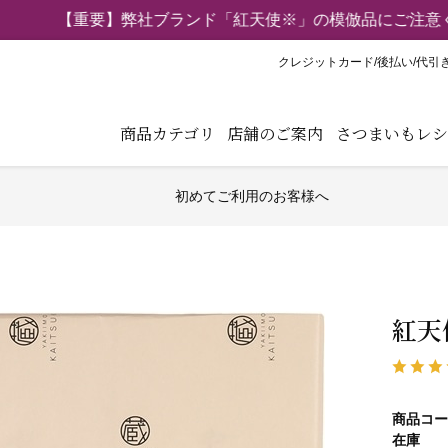
【重要】弊社ブランド「紅天使※」の模倣品にご注意くだ
クレジットカード/後払い/代引
商品カテゴリ
店舗のご案内
さつまいもレシ
初めてご利用のお客様へ
紅天
商品コー
在庫