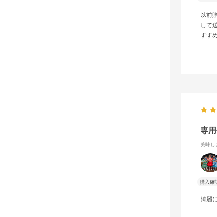
以前
して
すす
専用
美味し
購入確
綺麗