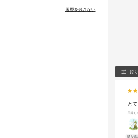
履歴を残さない
絞
とて
美味し
購入確