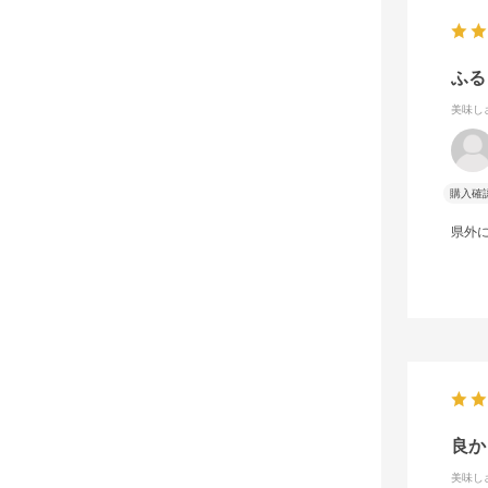
ふる
美味し
購入確
県外
良か
美味し