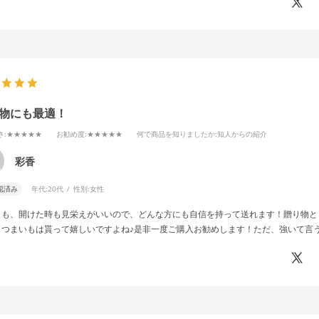
物にも最適！
さ
:★★★★★
お勧め度
:★★★★★
何で商品を知りましたか
:知人からの紹介
彩香
認済み
年代:
20代
性別:
女性
目も、開けた時も見栄えがいいので、どんな方にも自信を持って送れます！贈り物と
さつまいもは貰って嬉しいですよね♪是非一度ご購入お勧めします！ただ、強いて言