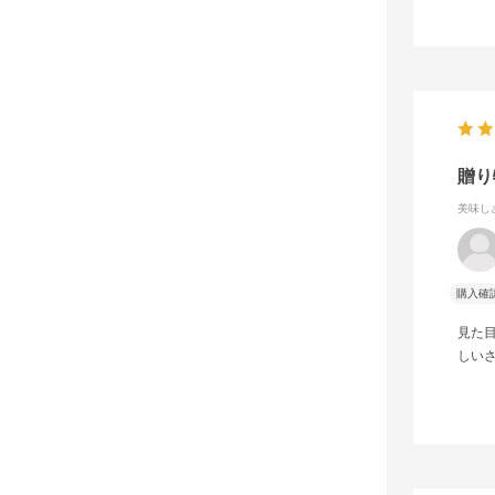
贈り
美味し
購入確
見た
しい