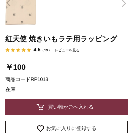
Prev
N
紅天使 焼きいもラテ用ラッピング
4.6
（19）
レビューを見る
￥100
商品コード
RP1018
在庫
お気に入りに登録する