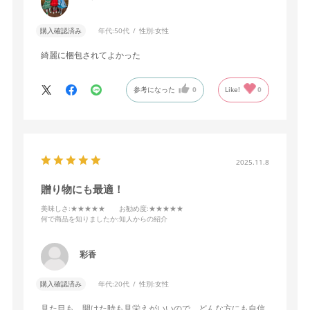
購入確認済み
年代:
50代
性別:
女性
綺麗に梱包されてよかった
参考になった
0
Like!
0
2025.11.8
贈り物にも最適！
美味しさ
:★★★★★
お勧め度
:★★★★★
何で商品を知りましたか
:知人からの紹介
彩香
購入確認済み
年代:
20代
性別:
女性
見た目も、開けた時も見栄えがいいので、どんな方にも自信