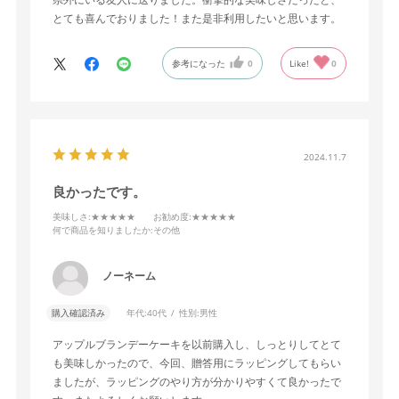
とても喜んでおりました！また是非利用したいと思います。
参考になった
0
Like!
0
2024.11.7
良かったです。
美味しさ
:★★★★★
お勧め度
:★★★★★
何で商品を知りましたか
:その他
ノーネーム
購入確認済み
年代:
40代
性別:
男性
アップルブランデーケーキを以前購入し、しっとりしてとて
も美味しかったので、今回、贈答用にラッピングしてもらい
ましたが、ラッピングのやり方が分かりやすくて良かったで