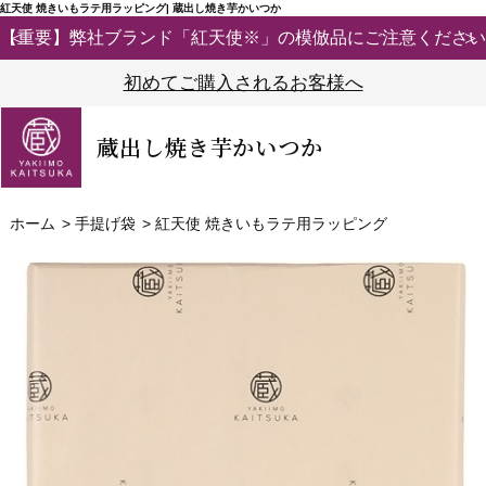
紅天使 焼きいもラテ用ラッピング| 蔵出し焼き芋かいつか
【重要】弊社ブランド「紅天使※」の模倣品にご注意ください
初めてご購入されるお客様へ
蔵出し焼き芋かいつか
ホーム
>
手提げ袋
>
紅天使 焼きいもラテ用ラッピング