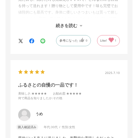
を持って送れます！贈り物として愛用中です！味も完璧でお
値段的にも最高です。身体に優しいさつまいもは貰って嬉し
いですよね♪是非一度ご購入お勧めします！ただ、強いて言
うなら、すべての商品にのしが選択できたら尚嬉しいです！
続きを読む
参考になった
0
Like!
1
2025.7.10
ふるさとの自慢の一品です！
美味しさ
:★★★★★
お勧め度
:★★★★★
何で商品を知りましたか
:その他
うめ
購入確認済み
年代:
30代
性別:
女性
県外にいる友人に送りました。衝撃的な美味しさだったと、