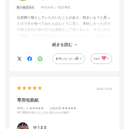
購入確認済み
年代:
60代
性別:
男性
以前贈り物としていただいたことがあり、焼きいも？と思っ
たのですが食べてみたらほんとうに甘く、美味しかったので
今度は自分が別の方のお歳暮として送りました。そうしたら
「美味しい焼き芋をありがとうございました。」とわざわざ
お礼の電話をいただきました。ちょっと意外な贈り物として
続きを読む
おすすめです。
参考になった
0
Like!
0
2025.12.23
専用包装紙
美味しさ
:★★★★★
お勧め度
:★★★★★
何で商品を知りましたか
:知人からの紹介
ゆうまま