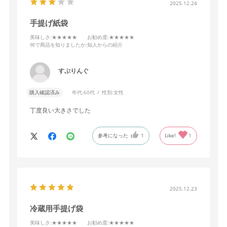
2025.12.24
手提げ紙袋
美味しさ
:★★★★★
お勧め度
:★★★★★
何で商品を知りましたか
:知人からの紹介
すぷりんぐ
購入確認済み
年代:
60代
性別:
女性
丁度良い大きさでした
参考になった
1
Like!
1
2025.12.23
冷蔵用手提げ袋
美味しさ
:★★★★★
お勧め度
:★★★★★