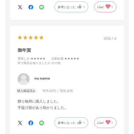
参考になった
1
Like!
1
2026.1.4
御年賀
美味しさ
:★★★★★
お勧め度
:★★★★★
何で商品を知りましたか
:その他
no name
購入確認済み
年代:
40代
性別:
女性
贈り物用に購入しました。
手提げ袋があり助かりました。
参考になった
1
Like!
1