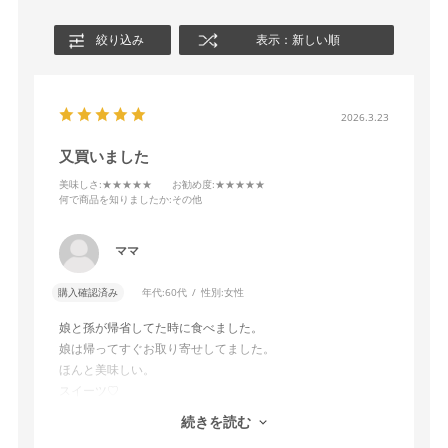
絞り込み
表示：新しい順
2026.3.23
又買いました
美味しさ
:★★★★★
お勧め度
:★★★★★
何で商品を知りましたか
:その他
ママ
購入確認済み
年代:
60代
性別:
女性
娘と孫が帰省してた時に食べました。
娘は帰ってすぐお取り寄せしてました。
ほんと美味しい。
スイーツ♡
新たに不揃いの紅天使を８箱！
続きを読む
お友達にもお裾分けします。