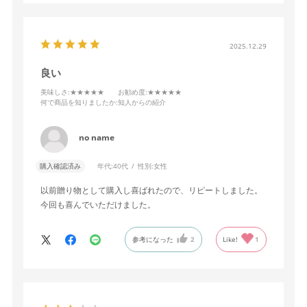
2025.12.29
良い
美味しさ
:★★★★★
お勧め度
:★★★★★
何で商品を知りましたか
:知人からの紹介
no name
購入確認済み
年代:
40代
性別:
女性
以前贈り物として購入し喜ばれたので、リピートしました。
今回も喜んでいただけました。
参考になった
2
Like!
1