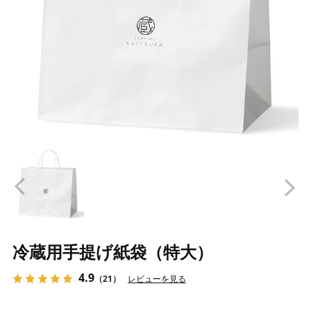
Prev
N
冷蔵用手提げ紙袋（特大）
4.9
（21）
レビューを見る