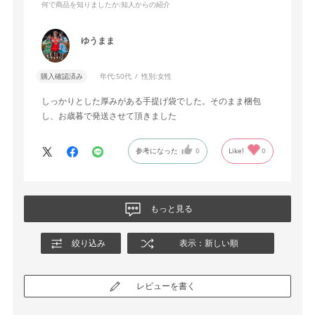
何で商品を知りましたか
:知人からの紹介
ゆうまま
購入確認済み
年代:
50代
性別:
女性
しっかりとした厚みがある手提げ袋でした。そのまま梱包
し、お歳暮で発送させて頂きました
参考になった
0
Like!
0
もっと見る
絞り込み
表示：新しい順
レビューを書く