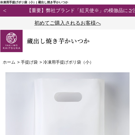
冷凍用手提げポリ袋（小）| 蔵出し焼き芋かいつか
【重要】弊社ブランド「紅天使※」の模倣品にご注意ください
初めてご購入されるお客様へ
蔵出し焼き芋かいつか
ホーム
>
手提げ袋
>
冷凍用手提げポリ袋（小）