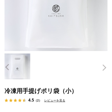
Prev
N
冷凍用手提げポリ袋（小）
4.5
（2）
レビューを見る