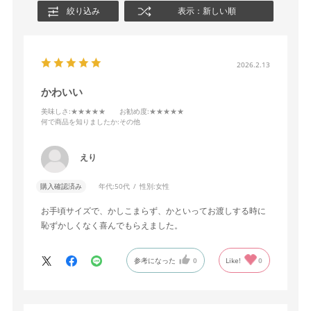
絞り込み
表示：新しい順
2026.2.13
かわいい
美味しさ
:★★★★★
お勧め度
:★★★★★
何で商品を知りましたか
:その他
えり
購入確認済み
年代:
50代
性別:
女性
お手頃サイズで、かしこまらず、かといってお渡しする時に
恥ずかしくなく喜んでもらえました。
参考になった
0
Like!
0