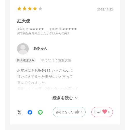
2022.11.22
紅天使
美味しさ
:★★★★★
お勧め度
:★★★★★
何で商品を知りましたか
:知人からの紹介
あさみん
購入確認済み
年代:
50代
性別:
女性
お友達にもお裾分けしたらこんなに
甘い焼き芋食べた事がないと言って
喜んでくれました。
美味しくて一度に2個も食べたと言って
ました。
続きを読む
喜んで貰えたし、家族も大好きなのでまた
参考になった
0
Like!
0
注文したいと思います。