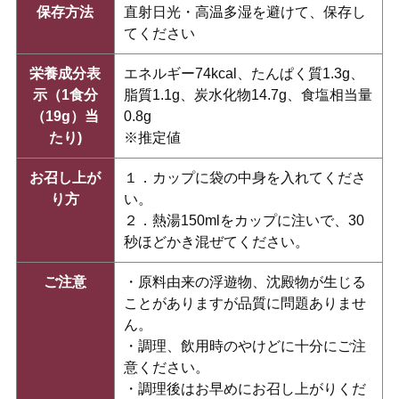
保存方法
直射日光・高温多湿を避けて、保存し
てください
栄養成分表
エネルギー74kcal、たんぱく質1.3g、
示（1食分
脂質1.1g、炭水化物14.7g、食塩相当量
（19g）当
0.8g
たり)
※推定値
お召し上が
１．カップに袋の中身を入れてくださ
り方
い。
２．熱湯150mlをカップに注いで、30
秒ほどかき混ぜてください。
ご注意
・原料由来の浮遊物、沈殿物が生じる
ことがありますが品質に問題ありませ
ん。
・調理、飲用時のやけどに十分にご注
意ください。
・調理後はお早めにお召し上がりくだ