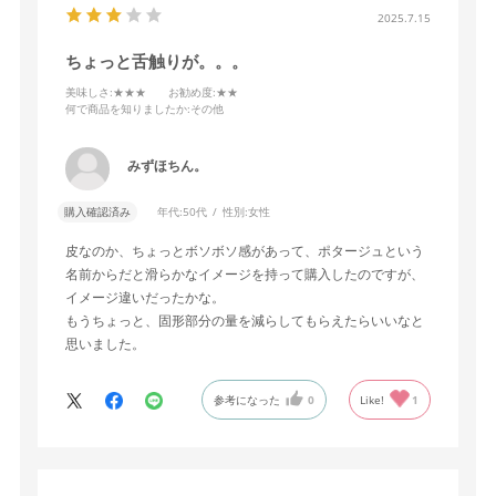
2025.7.15
ちょっと舌触りが。。。
美味しさ
:★★★
お勧め度
:★★
何で商品を知りましたか
:その他
みずほちん。
購入確認済み
年代:
50代
性別:
女性
皮なのか、ちょっとボソボソ感があって、ポタージュという
名前からだと滑らかなイメージを持って購入したのですが、
イメージ違いだったかな。
もうちょっと、固形部分の量を減らしてもらえたらいいなと
思いました。
参考になった
0
Like!
1