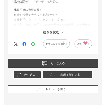
購入確認済み
年代:
20代
性別:
男性
比較的賞味期限が長く、
保管も常温で大丈夫な商品なので、
直接相手に会ってプレゼントする場合に、
保冷剤の有無、相手のその後の予定や移動時間、会う予定が
延期した場合など、あれこれ考える必要が無い。
続きを読む
また、ポタージュということで、
参考になった
2
Like!
0
糖質やカロリーを気にする方や咀嚼や消化に不安を抱える方
にも喜ばれる。
名産の芋というアピールをしつつ、
もっと見る
人・場所・時間を選ばずに贈答できる点が非常に素晴らし
い。
絞り込み
表示：新しい順
しかし、ダンボールから開封した際に、商品の箱が凹んでお
り、ギズありの状態でプレゼントすることになってしまっ
レビューを書く
た。
商品の耐久性、梱包の方法、運送会社の運び方、私の箱の開
け方、などの複数の原因が考えられ、この問題に再現性があ