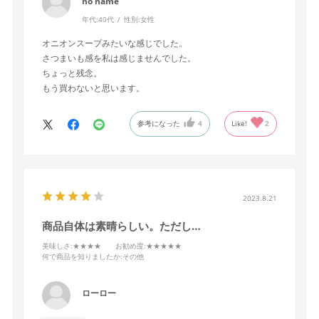
no name
年代:
40代
性別:
女性
オニオンスープみたいな感じでした。
さつまいも感を私は感じませんでした。
ちょっと残念。
もう買わないと思います。
参考になった
4
Like!
2
2023.8.21
商品自体は素晴らしい。ただし…
美味しさ
:★★★★
お勧め度
:★★★★★
何で商品を知りましたか
:その他
ローロー