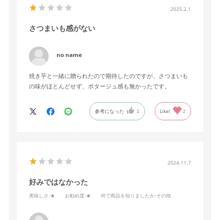
2025.2.1
さつまいも感がない
no name
焼き芋と一緒に贈られたので期待したのですが、さつまいも
の味がほとんどせず、ポタージュ感も無かったです。
参考になった
2
Like!
2
2024.11.7
好みではなかった
美味しさ
:★
お勧め度
:★
何で商品を知りましたか
:その他