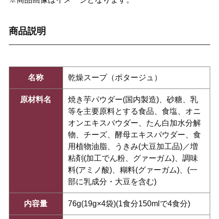
商品説明
名称
乾燥スープ（ポタージュ）
原材料名
焼き芋パウダー(国内製造)、砂糖、乳
等を主要原料とする食品、食塩、オニ
オンエキスパウダー、たん白加水分解
物、チーズ、酵母エキスパウダー、食
用植物油脂、うきみ(大豆加工品)／増
粘剤(加工でん粉、グァーガム)、調味
料(アミノ酸)、糊料(グァーガム)、(一
部に乳成分・大豆を含む)
内容量
76g(19g×4袋)(1食分150mlで4食分)