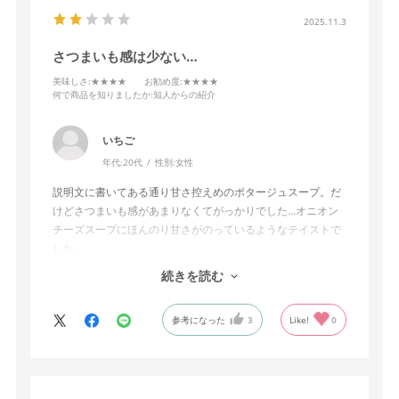
2025.11.3
さつまいも感は少ない…
美味しさ
:★★★★
お勧め度
:★★★★
何で商品を知りましたか
:知人からの紹介
いちご
年代:
20代
性別:
女性
説明文に書いてある通り甘さ控えめのポタージュスープ。だ
けどさつまいも感があまりなくてがっかりでした…オニオン
チーズスープにほんのり甘さがのっているようなテイストで
した。
個人的にはさつまいもポタージュスープといえば、甘さ控え
続きを読む
めとはいえどさつまいもの味がしっかりするものだと思って
いたので期待していた分評価は低いですが、
参考になった
3
Like!
0
甘めのチーズスープと言われたら納得する。