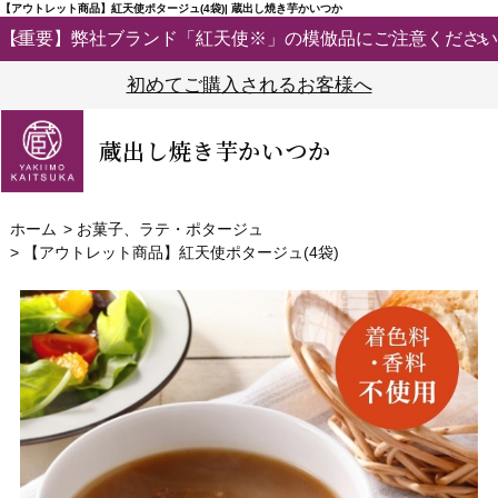
【アウトレット商品】紅天使ポタージュ(4袋)| 蔵出し焼き芋かいつか
【重要】弊社ブランド「紅天使※」の模倣品にご注意ください
初めてご購入されるお客様へ
蔵出し焼き芋かいつか
ホーム
>
お菓子、ラテ・ポタージュ
>
【アウトレット商品】紅天使ポタージュ(4袋)