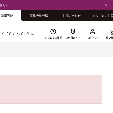
さい
き決済可能
新規会員登録
お問い合わせ
法人注文のお
ピ
"かいつか"とは
よくあるご質問
ご利用ガイド
ログイン
買い