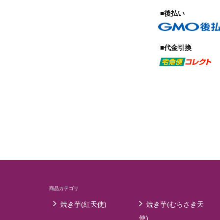
■後払い
■代金引換
商品カテゴリ
焼き芋(紅天使)
焼き芋(むらさき天
使)