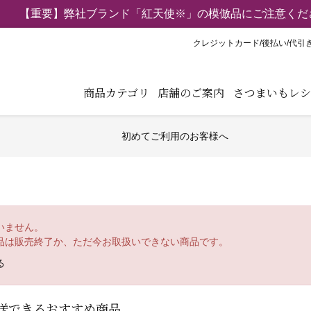
【重要】弊社ブランド「紅天使※」の模倣品にご注意くだ
クレジットカード/後払い/代引
商品カテゴリ
店舗のご案内
さつまいもレシ
初めてご利用のお客様へ
いません。
品は販売終了か、ただ今お取扱いできない商品です。
る
送できるおすすめ商品