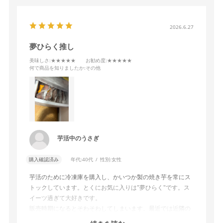
2026.6.27
夢ひらく推し
美味しさ
:★★★★★
お勧め度
:★★★★★
何で商品を知りましたか
:その他
芋活中のうさぎ
購入確認済み
年代:
40代
性別:
女性
芋活のために冷凍庫を購入し、かいつか製の焼き芋を常にス
トックしています。とくにお気に入りは"夢ひらく"です。ス
イーツ過ぎて大好きです。
販売時期になるとそわそわしてしまいます。最近では近隣の
スーパー等で冷食コーナーに置いてあり重宝しております。