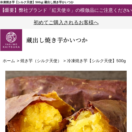
冷凍焼き芋【シルク天使】500g| 蔵出し焼き芋かいつか
【重要】弊社ブランド「紅天使※」の模倣品にご注意ください
初めてご購入されるお客様へ
蔵出し焼き芋かいつか
ホーム
>
焼き芋（シルク天使）
>
冷凍焼き芋【シルク天使】500g