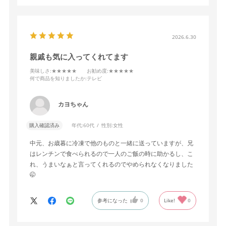
2026.6.30
親戚も気に入ってくれてます
美味しさ
:★★★★★
お勧め度
:★★★★★
何で商品を知りましたか
:テレビ
カヨちゃん
購入確認済み
年代:
60代
性別:
女性
中元、お歳暮に冷凍で他のものと一緒に送っていますが、兄
はレンチンで食べられるので一人のご飯の時に助かるし、こ
れ、うまいなぁと言ってくれるのでやめられなくなりました
🤭
参考になった
0
Like!
0