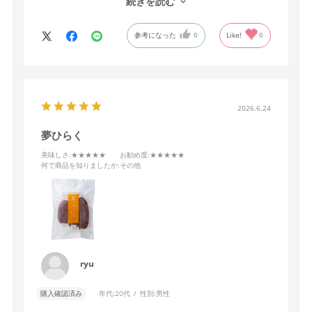
続きを読む
夢ひらく最高。
参考になった
0
Like!
0
2026.6.24
夢ひらく
美味しさ
:★★★★★
お勧め度
:★★★★★
何で商品を知りましたか
:その他
ryu
購入確認済み
年代:
20代
性別:
男性