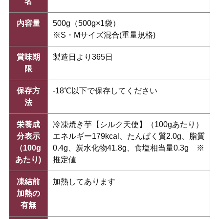
名
内容量
500g（500g×1袋）
※S・Mサイズ混合(重量規格)
賞味期
製造日より365日
限
保存方
-18℃以下で保存してください
法
栄養成
冷凍焼き芋【シルク天使】（100gあたり）
分表示
エネルギー179kcal、たんぱく質2.0g、脂質
（100g
0.4g、炭水化物41.8g、食塩相当量0.3g ※
あたり)
推定値
凍結前
加熱してあります
加熱の
有無