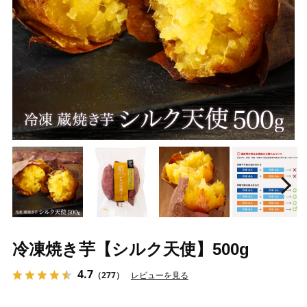
Prev
N
冷凍焼き芋【シルク天使】500g
4.7
（277）
レビューを見る