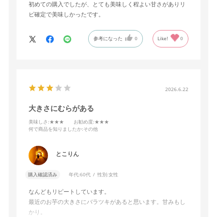
初めての購入でしたが、とても美味しく程よい甘さがありリ
ピ確定で美味しかったです。
参考になった
0
Like!
0
2026.6.22
大きさにむらがある
美味しさ
:★★★
お勧め度
:★★★
何で商品を知りましたか
:その他
とこりん
購入確認済み
年代:
60代
性別:
女性
なんどもリピートしています。
最近のお芋の大きさにバラツキがあると思います。甘みもし
かり。