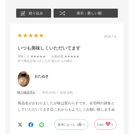
絞り込み
表示：新しい順
2026.7.6
いつも美味しくいただいてます
美味しさ
:★★★★★
お勧め度
:★★★★★
何で商品を知りましたか
:知人からの紹介
おたぬき
購入確認済み
年代:
60代
性別:
女性
商品名がかわりましたが味は変わらずです。在宅時の昼食と
していただいてます😊これからもよろしくお願い致します🙇
参考になった
0
Like!
0