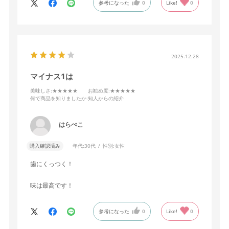
参考になった
0
Like!
0
2025.12.28
マイナス1は
美味しさ
:★★★★★
お勧め度
:★★★★★
何で商品を知りましたか
:知人からの紹介
はらぺこ
購入確認済み
年代:
30代
性別:
女性
歯にくっつく！
味は最高です！
参考になった
0
Like!
0