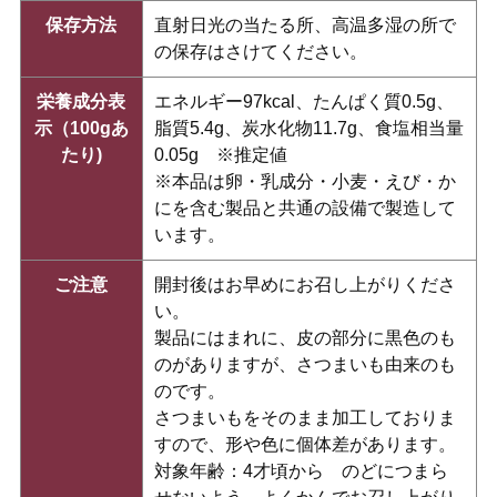
保存方法
直射日光の当たる所、高温多湿の所で
の保存はさけてください。
栄養成分表
エネルギー97kcal、たんぱく質0.5g、
示（100gあ
脂質5.4g、炭水化物11.7g、食塩相当量
たり)
0.05g ※推定値
※本品は卵・乳成分・小麦・えび・か
にを含む製品と共通の設備で製造して
います。
ご注意
開封後はお早めにお召し上がりくださ
い。
製品にはまれに、皮の部分に黒色のも
のがありますが、さつまいも由来のも
のです。
さつまいもをそのまま加工しておりま
すので、形や色に個体差があります。
対象年齢：4才頃から のどにつまら