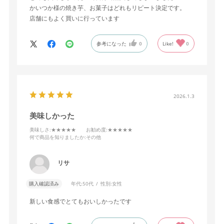
かいつか様の焼き芋、お菓子はどれもリピート決定です。
店舗にもよく買いに行っています
参考になった
0
Like!
0
2026.1.3
美味しかった
美味しさ
:★★★★★
お勧め度
:★★★★★
何で商品を知りましたか
:その他
リサ
購入確認済み
年代:
50代
性別:
女性
新しい食感でとてもおいしかったです