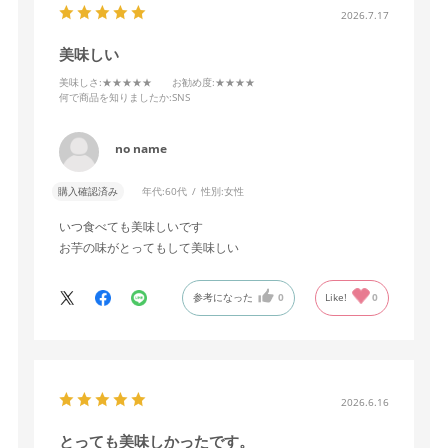
2026.7.17
美味しい
美味しさ
:★★★★★
お勧め度
:★★★★
何で商品を知りましたか
:SNS
no name
購入確認済み
年代:
60代
性別:
女性
いつ食べても美味しいです
お芋の味がとってもして美味しい
参考になった
0
Like!
0
2026.6.16
とっても美味しかったです。