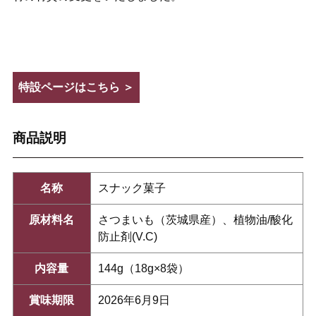
特設ページはこちら ＞
商品説明
名称
スナック菓子
原材料名
さつまいも（茨城県産）、植物油/酸化
防止剤(V.C)
内容量
144g（18g×8袋）
賞味期限
2026年6月9日