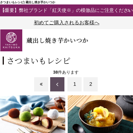
さつまいもレシピ| 蔵出し焼き芋かいつか
【重要】弊社ブランド「紅天使※」の模倣品にご注意ください
初めてご購入されるお客様へ
蔵出し焼き芋かいつか
さつまいもレシピ
38
件あります
1
2