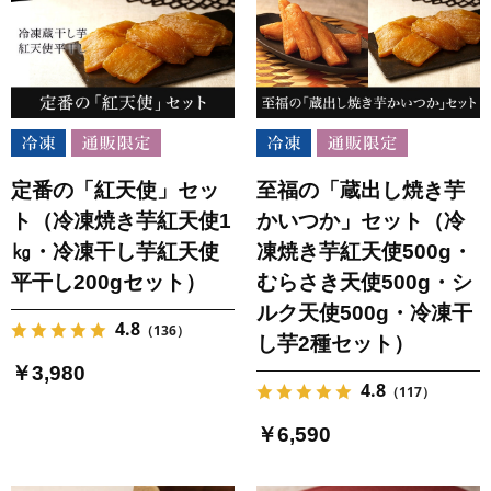
定番の「紅天使」セッ
至福の「蔵出し焼き芋
ト（冷凍焼き芋紅天使1
かいつか」セット（冷
㎏・冷凍干し芋紅天使
凍焼き芋紅天使500g・
平干し200gセット）
むらさき天使500g・シ
ルク天使500g・冷凍干
4.8
（136）
し芋2種セット）
￥3,980
4.8
（117）
￥6,590