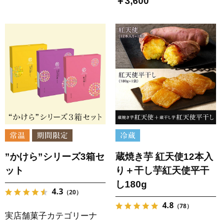
￥3,600
”かけら”シリーズ3箱セ
蔵焼き芋 紅天使12本入
ット
り＋干し芋紅天使平干
し180g
4.3
（20）
4.8
（78）
実店舗菓子カテゴリーナ