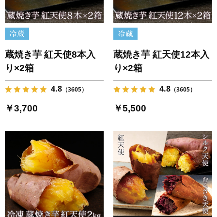
蔵焼き芋 紅天使8本入
蔵焼き芋 紅天使12本入
り×2箱
り×2箱
4.8
4.8
（3605）
（3605）
￥3,700
￥5,500