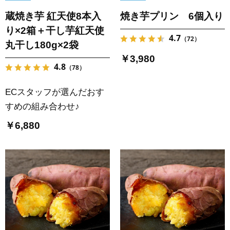
蔵焼き芋 紅天使8本入
焼き芋プリン 6個入り
り×2箱＋干し芋紅天使
4.7
（72）
丸干し180g×2袋
￥3,980
4.8
（78）
ECスタッフが選んだおす
すめの組み合わせ♪
￥6,880