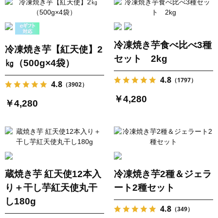
冷凍焼き芋食べ比べ3種
冷凍焼き芋【紅天使】2
セット 2kg
㎏（500g×4袋）
4.8
（1797）
4.8
（3902）
￥4,280
￥4,280
蔵焼き芋 紅天使12本入
冷凍焼き芋2種＆ジェラ
り＋干し芋紅天使丸干
ート2種セット
し180g
4.8
（349）