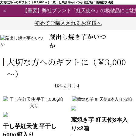
大切な方へのギフトに（￥3,000～）| 蔵出し焼き芋かいつか 並び順：価格(安い順)
【重要】弊社ブランド「紅天使※」の模倣品にご注意ください
初めてご購入されるお客様へ
蔵出し焼き芋かいつ
か
大切な方へのギフトに（￥3,000
～）
16
件あります
蔵焼き芋 紅天使8本入
干し芋紅天使 平干し
り×2箱
500g箱入り