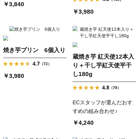
￥3,840
￥3,980
焼き芋プリン 6個入り
蔵焼き芋 紅天使12本入
4.7
（72）
り＋干し芋紅天使平干
し180g
￥3,980
4.8
（78）
ECスタッフが選んだおす
すめの組み合わせ♪
￥4,240