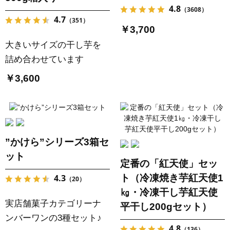
4.8
（3608）
4.7
（351）
￥3,700
大きいサイズの干し芋を
詰め合わせています
￥3,600
”かけら”シリーズ3箱セ
ット
定番の「紅天使」セッ
ト（冷凍焼き芋紅天使1
4.3
（20）
㎏・冷凍干し芋紅天使
実店舗菓子カテゴリーナ
平干し200gセット）
ンバーワンの3種セット♪
4.8
（136）