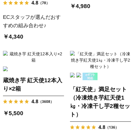
4.8
（78）
￥4,980
ECスタッフが選んだおす
すめの組み合わせ♪
￥4,340
蔵焼き芋 紅天使12本入
り×2箱
「紅天使」満足セット
（冷凍焼き芋紅天使1
4.8
（3608）
㎏・冷凍干し芋2種セッ
￥5,500
ト）
4.8
（136）