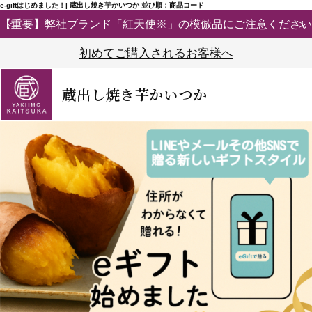
e-giftはじめました！| 蔵出し焼き芋かいつか 並び順：商品コード
【重要】弊社ブランド「紅天使※」の模倣品にご注意ください
初めてご購入されるお客様へ
蔵出し焼き芋かいつか