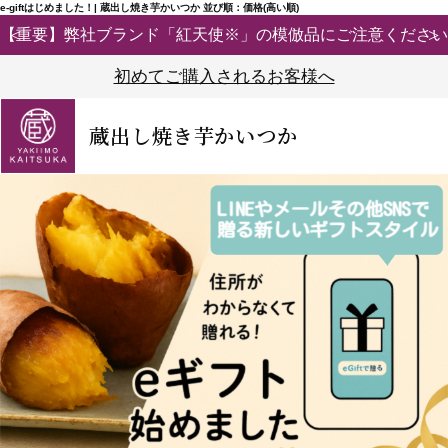
e-giftはじめました！| 蔵出し焼き芋かいつか 並び順：価格(高い順)
【重要】弊社ブランド「紅天使※」の模倣品にご注意ください
初めてご購入されるお客様へ
蔵出し焼き芋かいつか