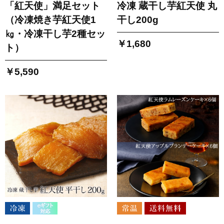
「紅天使」満足セット
冷凍 蔵干し芋紅天使 丸
（冷凍焼き芋紅天使1
干し200g
㎏・冷凍干し芋2種セッ
￥1,680
ト）
￥5,590