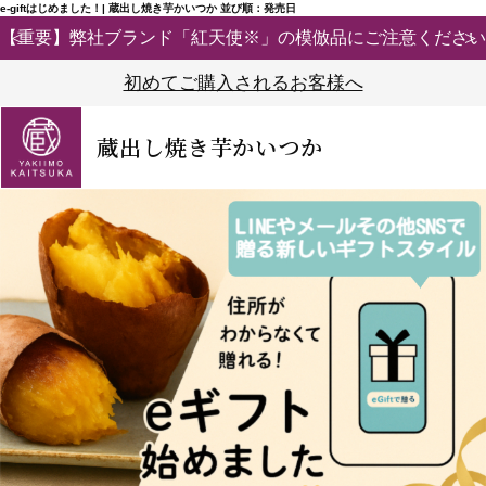
e-giftはじめました！| 蔵出し焼き芋かいつか 並び順：発売日
【重要】弊社ブランド「紅天使※」の模倣品にご注意ください
初めてご購入されるお客様へ
蔵出し焼き芋かいつか