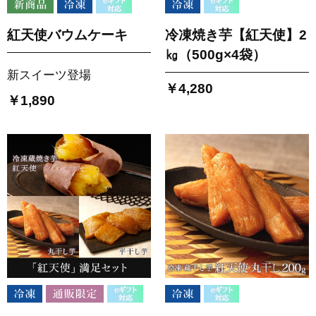
紅天使バウムケーキ
冷凍焼き芋【紅天使】2
㎏（500g×4袋）
新スイーツ登場
￥4,280
￥1,890