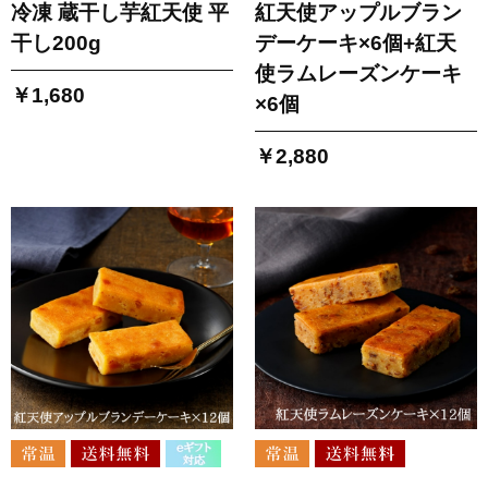
冷凍 蔵干し芋紅天使 平
紅天使アップルブラン
干し200g
デーケーキ×6個+紅天
使ラムレーズンケーキ
￥1,680
×6個
￥2,880