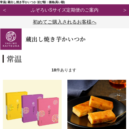
常温| 蔵出し焼き芋かいつか 並び順：価格(高い順)
【重要】弊社ブランド「紅天使※」の模倣品にご注意くださ
初めてご購入されるお客様へ
蔵出し焼き芋かいつか
常温
18
件あります