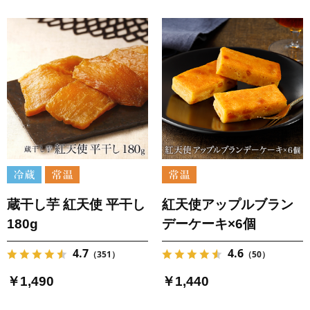
蔵干し芋 紅天使 平干し
紅天使アップルブラン
180g
デーケーキ×6個
4.7
4.6
（351）
（50）
￥1,490
￥1,440