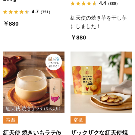
4.4
（380）
4.7
（351）
紅天使の焼き芋を干し芋
￥880
にしました！
￥880
紅天使 焼きいもラテ(5
ザックザクな紅天使焼