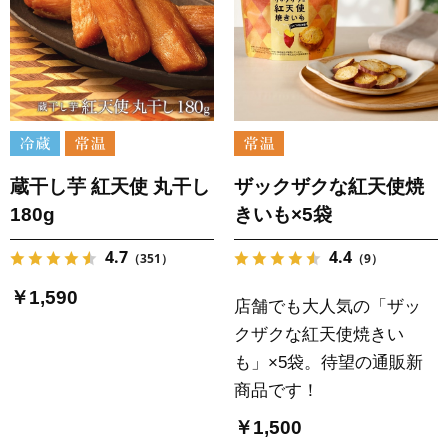
蔵干し芋 紅天使 丸干し
ザックザクな紅天使焼
180g
きいも×5袋
4.7
4.4
（351）
（9）
￥1,590
店舗でも大人気の「ザッ
クザクな紅天使焼きい
も」×5袋。待望の通販新
商品です！
￥1,500