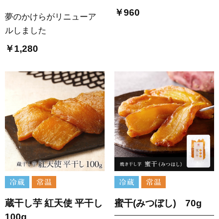
￥960
夢のかけらがリニューア
ルしました
￥1,280
蔵干し芋 紅天使 平干し
蜜干(みつぼし) 70g
100g