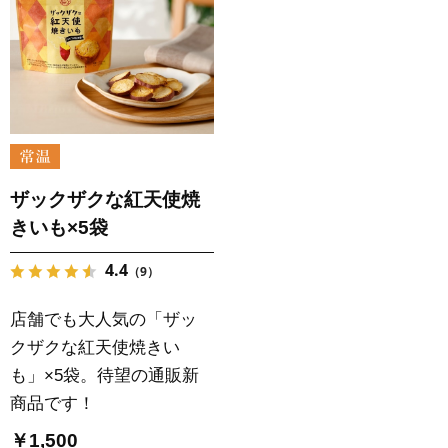
ザックザクな紅天使焼
きいも×5袋
4.4
（9）
店舗でも大人気の「ザッ
クザクな紅天使焼きい
も」×5袋。待望の通販新
商品です！
￥1,500