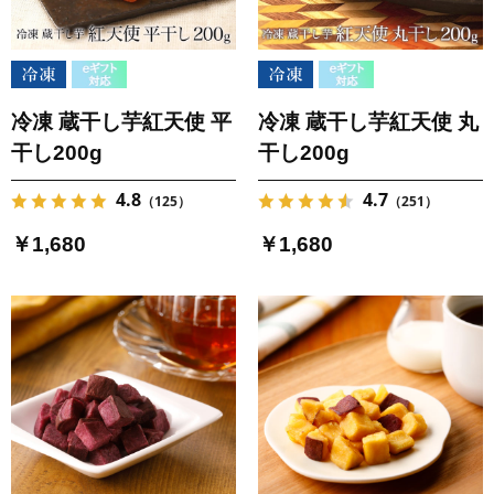
冷凍 蔵干し芋紅天使 平
冷凍 蔵干し芋紅天使 丸
干し200g
干し200g
4.8
4.7
（125）
（251）
￥1,680
￥1,680