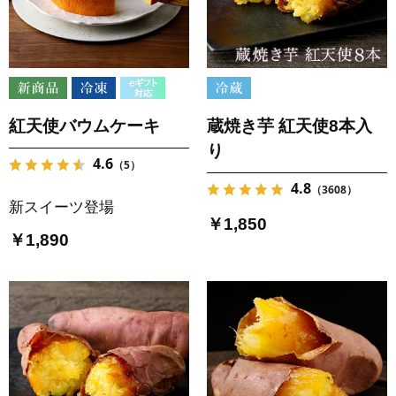
紅天使バウムケーキ
蔵焼き芋 紅天使8本入
り
4.6
（5）
4.8
（3608）
新スイーツ登場
￥1,850
￥1,890