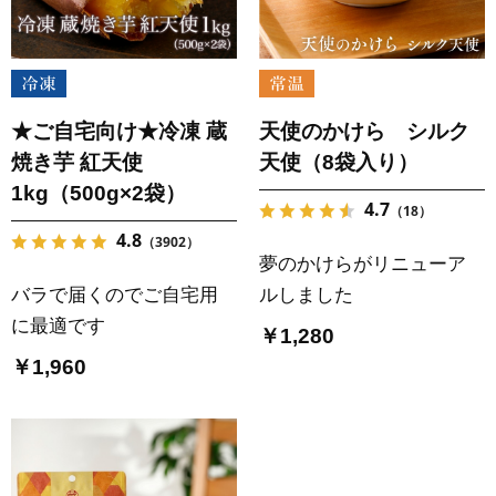
★ご自宅向け★冷凍 蔵
天使のかけら シルク
焼き芋 紅天使
天使（8袋入り）
1kg（500g×2袋）
4.7
（18）
4.8
（3902）
夢のかけらがリニューア
バラで届くのでご自宅用
ルしました
に最適です
￥1,280
￥1,960